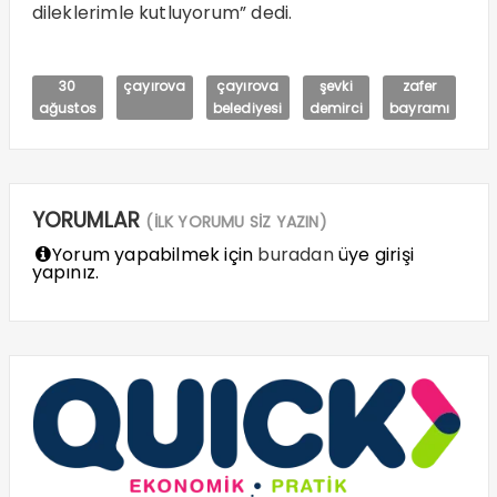
dileklerimle kutluyorum” dedi.
30
çayırova
çayırova
şevki
zafer
ağustos
belediyesi
demirci
bayramı
YORUMLAR
(İLK YORUMU SİZ YAZIN)
Yorum yapabilmek için
buradan
üye girişi
yapınız.