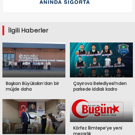
İlgili Haberler
Başkan Büyükakın’dan bir
Çayırova Belediyesi’nden
müjde daha
parkede iddialı kadro
Körfez İlimtepe’ye yeni
mezarlık