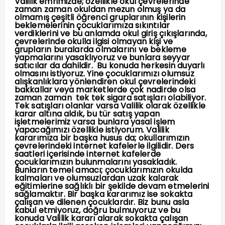
Valilik emrimizde; özellikle okul çevrelerinde
zaman zaman okuldan mezun olmuş ya da
olmamış çeşitli öğrenci gruplarının kişilerin
beklemelerinin çocuklarımıza sıkıntılar
verdiklerini ve bu anlamda okul giriş çıkışlarında,
çevrelerinde okulla ilgisi olmayan kişi ve
grupların buralarda olmalarını ve bekleme
yapmalarını yasaklıyoruz ve bunlara seyyar
satıcılar da dahildir. Bu konuda herkesin duyarlı
olmasını istiyoruz. Yine çocuklarımızı olumsuz
alışkanlıklara yönlendiren okul çevrelerindeki
bakkallar veya marketlerde çok nadirde olsa
zaman zaman tek tek sigara satışları olabiliyor.
Tek satışları olanlar varsa Valilik olarak özellikle
karar altına aldık, bu tür satış yapan
işletmelerimiz varsa bunlara yasal işlem
yapacağımızı özellikle istiyorum. Valilik
kararımıza bir başka husus da; okullarımızın
çevrelerindeki internet kafelerle ilgilidir. Ders
saatleri içerisinde internet kafelerde
çocuklarımızın bulunmalarını yasakladık.
Bunların temel amacı; çocuklarımızın okulda
kalmaları ve olumsuzlardan uzak kalarak
eğitimlerine sağlıklı bir şekilde devam etmelerini
sağlamaktır. Bir başka kararımız ise sokakta
çalışan ve dilenen çocuklardır. Biz bunu asla
kabul etmiyoruz, doğru bulmuyoruz ve bu
konuda Valilik kararı alarak sokakta çalışan