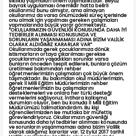
sıklıkla yapmaları önem taşımalıktadır. Beyaz
bayrak uygulaması önemlidir hatta belirli
okullarımız bunu almıştır, ama almayan
okullarımız da varsa önümüzdeki süreç içerisinde
onu almak için yapılması gereken çalışmaları
yapmalarında büyük yarar görmekteyiz.
“OKULLARIMIZIN GÜVENLİĞİ KONUSUNDA DAHA İYİ
TEDBİRLER ALINMASI KONUSUNDA VE
SORUNLARIN YAŞANMAMASI ADINA BİZİM VALİLİK
OLARAK ALDIĞIMIZ KARARLAR VAR”
Okullarımızda gerek çocuklarımıza dönük
istismarların ortaya çıkarılması gerekse
çocuklarımızın yaşadıkları sorunlar varsa
bunların önceden tespit edilerek, bunlara çözüm
üretilmesi bakımından rehber
öğretmenlerimizin çalışmaları çok büyük önem
taşımaktadır. Bu bakımdan okul müdürlerimizin,
gerek İl Milli Eğitim Müdürlerimizin rehber
öğretmenlerimizin bu çalışmalarını
desteklemeleri ve onlara her türlü desteği
vermelerini sağlıyoruz. İntihara kalkışma
durumları oluyor, ben bu konuda İl Milli Eğitim
Müdürümüzü talimatlandırdım. Bu kişi
öğrencilerimizden ise mutlaka bir müfettiş
görevlendiriyoruz. Okullarımızın güvenliği
konusunda daha iyi tedbirler alınması konusunda
ve sorunların yaşanmaması adına bizim Valilik
olarak aldığımız kararlar var. 12 Eylül 2017 tarihli