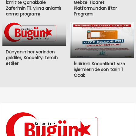
İzmit’te Çanakkale
Gebze Ticaret
Zaferi’nin 111. yılına anlamlı
Platformundan İftar
anma programı
Programı
Dünyanın her yerinden
geldiler, Kocaeli’yi tercih
ettiler
İndirimli Kocaelikart vize
işlemlerinde son tarih 1
Ocak