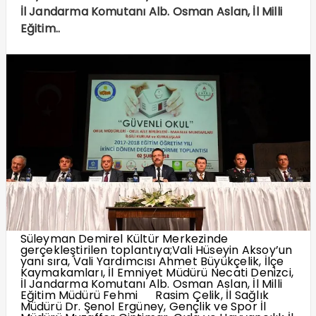
İl Jandarma Komutanı Alb. Osman Aslan, İl Milli
Eğitim..
Süleyman Demirel Kültür Merkezinde
gerçekleştirilen toplantıya;Vali Hüseyin Aksoy’un
yanı sıra, Vali Yardımcısı Ahmet Büyükçelik, İlçe
Kaymakamları, İl Emniyet Müdürü Necati Denizci,
İl Jandarma Komutanı Alb. Osman Aslan, İl Milli
Eğitim Müdürü Fehmi Rasim Çelik, İl Sağlık
Müdürü Dr. Şenol Ergüney, Gençlik ve Spor İl