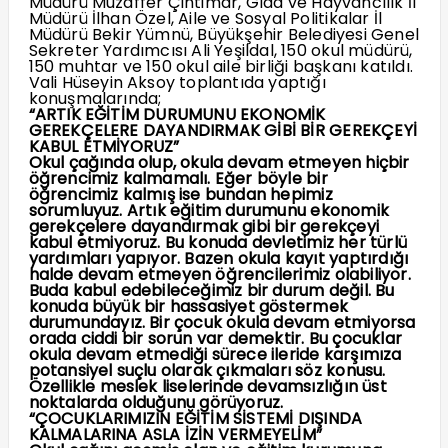
Müdürü Muzaffer Çintimar, Gıda ve Hayvancılık İl
Müdürü İlhan Özel, Aile ve Sosyal Politikalar İl
Müdürü Bekir Yümnü, Büyükşehir Belediyesi Genel
Sekreter Yardımcısı Ali Yeşildal, 150 okul müdürü,
150 muhtar ve 150 okul aile birliği başkanı katıldı.
Vali Hüseyin Aksoy toplantıda yaptığı
konuşmalarında;
“ARTIK EĞİTİM DURUMUNU EKONOMİK
GEREKÇELERE DAYANDIRMAK GİBİ BİR GEREKÇEYİ
KABUL ETMİYORUZ”
Okul çağında olup, okula devam etmeyen hiçbir
öğrencimiz kalmamalı. Eğer böyle bir
öğrencimiz kalmış ise bundan hepimiz
sorumluyuz. Artık eğitim durumunu ekonomik
gerekçelere dayandırmak gibi bir gerekçeyi
kabul etmiyoruz. Bu konuda devletimiz her türlü
yardımları yapıyor. Bazen okula kayıt yaptırdığı
halde devam etmeyen öğrencilerimiz olabiliyor.
Buda kabul edebileceğimiz bir durum değil. Bu
konuda büyük bir hassasiyet göstermek
durumundayız. Bir çocuk okula devam etmiyorsa
orada ciddi bir sorun var demektir. Bu çocuklar
okula devam etmediği sürece ileride karşımıza
potansiyel suçlu olarak çıkmaları söz konusu.
Özellikle meslek liselerinde devamsızlığın üst
noktalarda olduğunu görüyoruz.
“ÇOCUKLARIMIZIN EĞİTİM SİSTEMİ DIŞINDA
KALMALARINA ASLA İZİN VERMEYELİM”