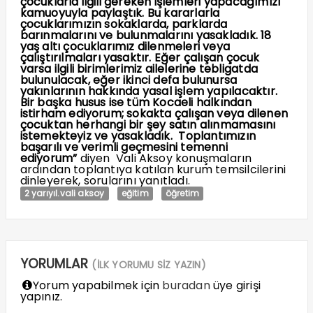
çocuklarla ilgili gereken işlemleri yapacağımızı
kamuoyuyla paylaştık. Bu kararlarla
çocuklarımızın sokaklarda, parklarda
barınmalarını ve bulunmalarını yasakladık. 18
yaş altı çocuklarımız dilenmeleri veya
çalıştırılmaları yasaktır. Eğer çalışan çocuk
varsa ilgili birimlerimiz ailelerine tebligatda
bulunulacak, eğer ikinci defa bulunursa
yakınlarının hakkında yasal işlem yapılacaktır.
Bir başka husus ise tüm Kocaeli halkından
istirham ediyorum; sokakta çalışan veya
dilenen
çocuktan herhangi bir şey satın alınmamasını
istemekteyiz ve yasakladık.
Toplantımızın
başarılı ve verimli geçmesini temenni
ediyorum”
diyen Vali Aksoy konuşmaların
ardından toplantıya katılan kurum temsilcilerini
dinleyerek, sorularını yanıtladı.
2 yarıyıl.vali aksoy
eğitim
öğretim
YORUMLAR
(İLK YORUMU SİZ YAZIN)
Yorum yapabilmek için
buradan
üye girişi
yapınız.