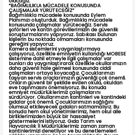
olacağız.
“BAĞIMLILIKLA MÜCADELE KONUSUNDA
ÇALIŞMALAR YÜRÜTECEĞİZ”
Bağımlılıkla mücadele konusunda Eylem
Planımızı oluşturduk. Bağımlılıkla mücadele
konusunda çalışmalar yürüteceğiz. Servis
şoförleri ve kantin görevlilerimizin de güvenlik
soruşturmalarını yapıyoruz. Sabıkası bulunan
kişilerin bu noktada olmamaları konusunda
gereğini yapıyoruz.
Kamera sistemlerini yaygınlaştırmaya
çalışıyoruz, özellikle emniyetin kullandığı MOBESE
sistemine dahil etmeyle ilgili çalışmalar var
bunları da yaygınlaştırarak özellikle okullarımızın
daha güvenli hale gelmesi konusunda ciddi
çalışmaları ortaya koyacağız. Çocuklarımızı
taşıyan servis araçlarımızın güvenliği çok önemli.
Onların güvenli bir şekilde evden okula, okuldan
eve taşınmasını önemsiyoruz. Bu konuda
emniyet müdürlüklerimiz çalışmalarını
sürdürüyor. Okullarımızın kantinleri ve kantindeki
gıdalar çok önemli. Çocuklarımızın sağlığını
olumsuz etkileyecek gıdaları satmamalıyız. Bu
konuda hem okul yönetimlerimiz, hem okul aile
birliklerimizden büyük bir hassasiyet
göstermelerini istiyoruz. Gıda Tarım ve
Hayvancılık İl Müdürlüklerimiz zaman zaman
kantinlerimizi denetliyor ve bu denetlemeleri