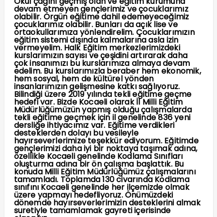
Okul çağını geçmiş olan ve eğitim kurumuna
devam etmeyen gençlerimiz ve çocuklarımız
olabilir. Örgün eğitime dahil edemeyeceğimiz
çocuklarımız olabilir. Bunları da açık lise ve
ortaokullarımıza yönlendirelim. Çocuklarımızın
eğitim sistemi dışında kalmalarına asla izin
vermeyelim. Halk Eğitim merkezlerimizdeki
kurslarımızın sayısı ve çeşidini artırarak daha
çok insanımızı bu kurslarımıza almaya devam
edelim. Bu kurslarımızla beraber hem ekonomik,
hem sosyal, hem de kültürel yönden
insanlarımızın gelişmesine katkı sağlıyoruz.
Bilindiği üzere 2019 yılında tekli eğitime geçme
hedefi var. Bizde Kocaeli olarak İl Milli Eğitim
Müdürlüğümüzün yapmış olduğu çalışmalarda
tekli eğitime geçmek için il genelinde 836 yeni
dersliğe ihtiyacımız var. Eğitime verdikleri
desteklerden dolayı bu vesileyle
hayırseverlerimize teşekkür ediyorum. Eğitimde
gençlerimizi daha iyi bir noktaya taşımak adına,
özellikle Kocaeli genelinde Kodlama Sınıfları
oluşturma adına bir ön çalışma başlattık. Bu
konuda Milli Eğitim Müdürlüğümüz çalışmalarını
tamamladı. Toplamda 130 civarında Kodlama
sınıfını Kocaeli genelinde her ilçemizde olmak
üzere yapmayı hedefliyoruz. Önümüzdeki
dönemde hayırseverlerimizin desteklerini almak
suretiyle tamamlamak gayreti içerisinde