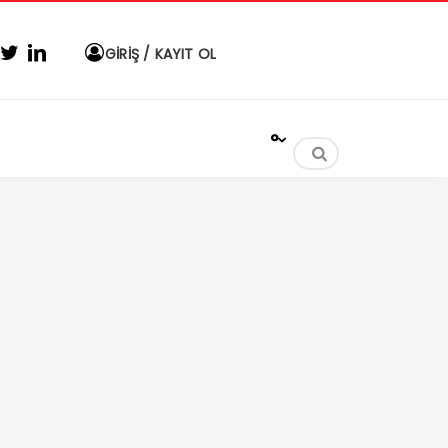
GİRİŞ / KAYIT OL
°