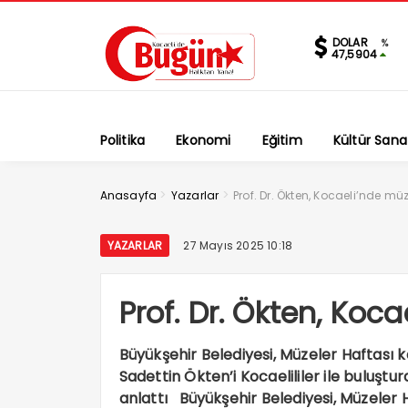
DOLAR
%
47,5904
Politika
Ekonomi
Eğitim
Kültür Sana
>
>
Anasayfa
Yazarlar
Prof. Dr. Ökten, Kocaeli’nde müz
YAZARLAR
27 Mayıs 2025 10:18
Prof. Dr. Ökten, Koca
Büyükşehir Belediyesi, Müzeler Haftası
Sadettin Ökten’i Kocaelililer ile buluştu
anlattı Büyükşehir Belediyesi, Müzeler H