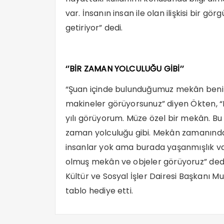
var. İnsanın insan ile olan ilişkisi bir g
getiriyor” dedi.
‘’BİR ZAMAN YOLCULUĞU GİBİ’’
“Şuan içinde bulunduğumuz mekân benim için
makineler görüyorsunuz” diyen Ökten, “
yılı görüyorum. Müze özel bir mekân. Bu
zaman yolculuğu gibi. Mekân zamanında k
insanlar yok ama burada yaşanmışlık va
olmuş mekân ve objeler görüyoruz” dedi
Kültür ve Sosyal İşler Dairesi Başkanı Mu
tablo hediye etti.