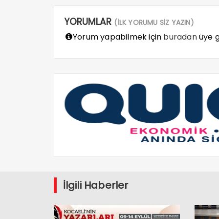
YORUMLAR
(İLK YORUMU SİZ YAZIN)
Yorum yapabilmek için
buradan
üye gi
İlgili Haberler