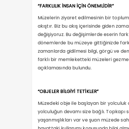
“FARKLILIK İNSAN İÇİN ÖNEMLİDİR”
Müzelerin ziyaret edilmesinin bir toplum
akıştır. Biz bu akış içerisinde giden zam
değişiyoruz. Bu değişimlerde eserin farklı
dönemlerde bu müzeye gittiğinizde farkl
zamanlarda gidilmesi bilgi, görgü ve de
farklı bir memleketteki müzeleri gezmeli.
açıklamasında bulundu.
“OBJELER BİLGİYİ TETİKLER”
Müzedeki obje ile başlayan bir yolculuk 
yolculuğun devamı size bağlı. Topkapı sa
yaşanmışlıkları var ve şuan müzede sahn
hayattaki kullanımı konusunda bilgi alma