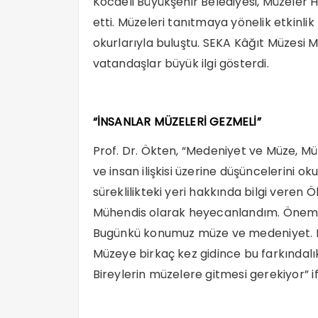
Kocaeli Büyükşehir Belediyesi, Müzeler 
etti. Müzeleri tanıtmaya yönelik etkinli
okurlarıyla buluştu. SEKA Kâğıt Müzesi
vatandaşlar büyük ilgi gösterdi.
“İNSANLAR MÜZELERİ GEZMELİ”
Prof. Dr. Ökten, “Medeniyet ve Müze, Mü
ve insan ilişkisi üzerine düşüncelerini ok
süreklilikteki yeri hakkında bilgi veren
Mühendis olarak heyecanlandım. Önemli b
Bugünkü konumuz müze ve medeniyet. Mü
Müzeye birkaç kez gidince bu farkındalı
Bireylerin müzelere gitmesi gerekiyor” if