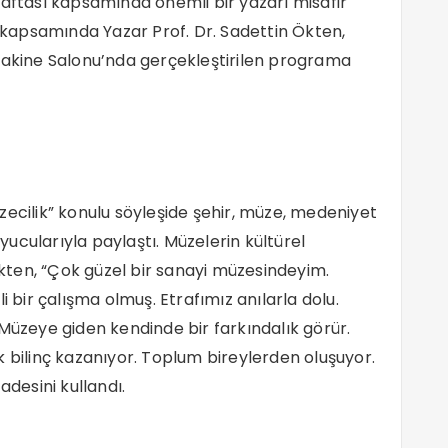
Haftası kapsamında önemli bir yazarı misafir
k kapsamında Yazar Prof. Dr. Sadettin Ökten,
 Makine Salonu’nda gerçekleştirilen programa
zecilik” konulu söyleşide şehir, müze, medeniyet
uyucularıyla paylaştı. Müzelerin kültürel
 Ökten, “Çok güzel bir sanayi müzesindeyim.
ir çalışma olmuş. Etrafımız anılarla dolu.
zeye giden kendinde bir farkındalık görür.
k bilinç kazanıyor. Toplum bireylerden oluşuyor.
adesini kullandı.