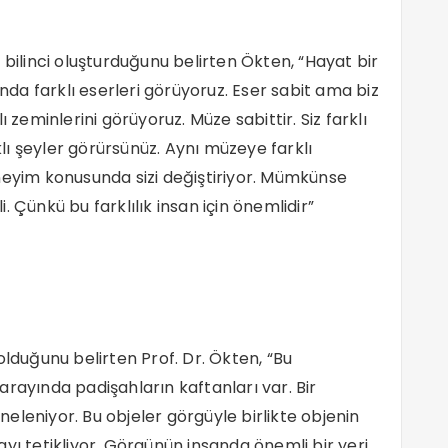
 bilinci oluşturduğunu belirten Ökten, “Hayat bir
anda farklı eserleri görüyoruz. Eser sabit ama biz
 zeminlerini görüyoruz. Müze sabittir. Siz farklı
ı şeyler görürsünüz. Aynı müzeye farklı
neyim konusunda sizi değiştiriyor. Mümkünse
 Çünkü bu farklılık insan için önemlidir”
olduğunu belirten Prof. Dr. Ökten, “Bu
rayında padişahların kaftanları var. Bir
eleniyor. Bu objeler görgüyle birlikte objenin
yı tetikliyor. Görgünün insanda önemli bir yeri