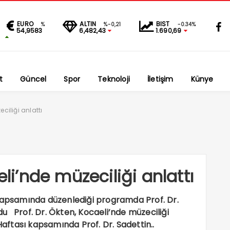
EURO
ALTIN
BIST
%
%-0,21
-0.34%
54,9583
6,482,43
1.690,69
t
Güncel
Spor
Teknoloji
İletişim
Künye
eciliği anlattı
eli’nde müzeciliği anlattı
 kapsamında düzenlediği programda Prof. Dr.
rdu Prof. Dr. Ökten, Kocaeli’nde müzeciliği
aftası kapsamında Prof. Dr. Sadettin..