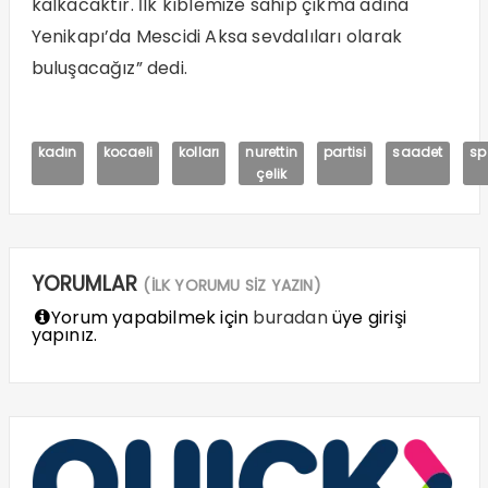
kalkacaktır. İlk kıblemize sahip çıkma adına
Yenikapı’da Mescidi Aksa sevdalıları olarak
buluşacağız” dedi.
kadın
kocaeli
kolları
nurettin
partisi
saadet
sp
çelik
YORUMLAR
(İLK YORUMU SİZ YAZIN)
Yorum yapabilmek için
buradan
üye girişi
yapınız.