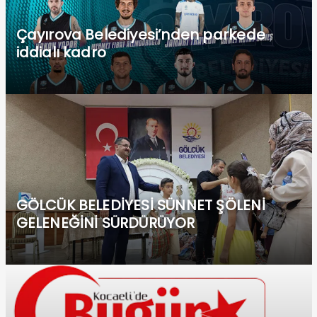
Çayırova Belediyesi’nden parkede
iddialı kadro
GÖLCÜK BELEDİYESİ SÜNNET ŞÖLENİ
GELENEĞİNİ SÜRDÜRÜYOR