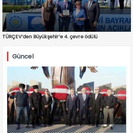
TÜRÇEV’den Büyükşehir’e 4. çevre ödülü
Güncel
Büyük sürgünün acısı hep taze