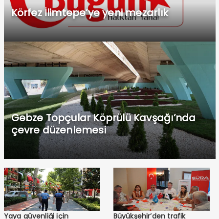
Körfez İlimtepe’ye yeni mezarlık
Gebze Topçular Köprülü Kavşağı’nda
çevre düzenlemesi
Yaya güvenliği için
Büyükşehir’den trafik