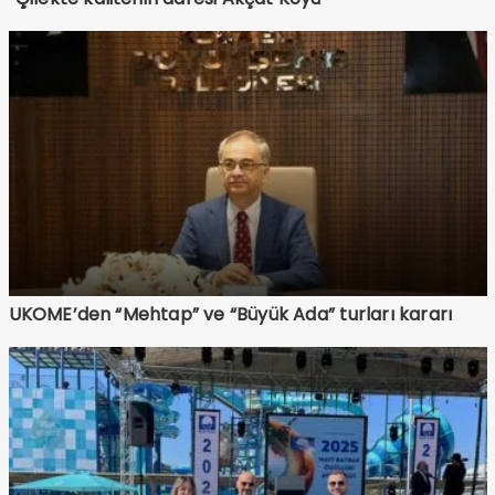
UKOME’den “Mehtap” ve “Büyük Ada” turları kararı