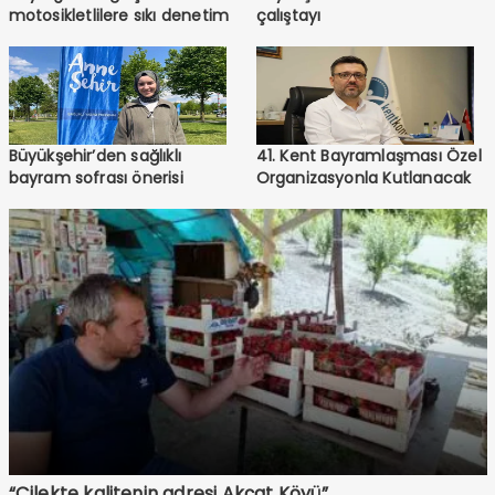
motosikletlilere sıkı denetim
çalıştayı
Büyükşehir’den sağlıklı
41. Kent Bayramlaşması Özel
bayram sofrası önerisi
Organizasyonla Kutlanacak
“Çilekte kalitenin adresi Akçat Köyü”