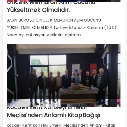
Öncelik Memurun Alım Gücünü
Yükseltmek Olmalıdır.
BASIN BÜROSU: ÖNCELİK MEMURUN ALIM GÜCÜNÜ
YÜKSELTMEK OLMALIDIR Türkiye İstatistik Kurumu (TÜİK)
Nisan ayı enflasyon verilerini açıklam...
Kocaeli Kent Konseyi Emekli
Meclisi’nden Anlamlı KitapBağışı
Kocaeli Kent Konseyi Emekli Meclisi'nden Anlamlı Kitap