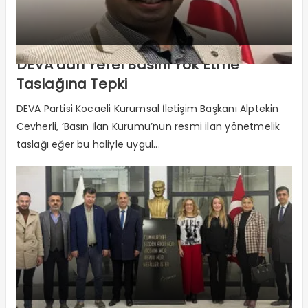
DEVA’dan Yerel Basını Yok Etme
Taslağına Tepki
DEVA Partisi Kocaeli Kurumsal İletişim Başkanı Alptekin
Cevherli, ‘Basın İlan Kurumu’nun resmi ilan yönetmelik
taslağı eğer bu haliyle uygul...