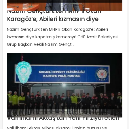
Nazım Gençtürk’ten MHP’li Okan
Karagöz’e; Abileri kızmasın diye
kapatmış kamerayı!
Nazım Gençtürk’ten MHP’li Okan Karagöz’e; Abileri
kızmasın diye kapatmış kamerayı! CHP İzmit Belediyesi
Grup Başkan Vekili Nazım Gençt...
Vali İlhami Aktaş’tan Yeni Yıl Ziyaretleri
Vali İlhami Aktaş, yılbaşı akşamı ilimizin huzuru ve