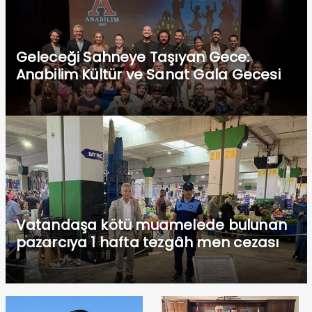
Geleceği Sahneye Taşıyan Gece:
Anabilim Kültür ve Sanat Gala Gecesi
Vatandaşa kötü muamelede bulunan
pazarcıya 1 hafta tezgâh men cezası