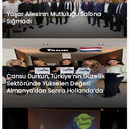
Yaşar Ailesinin Mutluluğu Salona
Sığmadı
Cansu Durkun, Türkiye’nin Güzellik
Sektöründe Yükselen Değeri:
Almanya’dan Sonra Hollanda’da