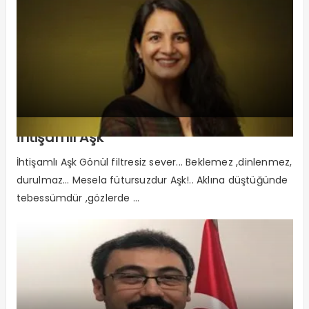
İhtişamlı Aşk
İhtişamlı Aşk Gönül filtresiz sever... Beklemez ,dinlenmez,
durulmaz... Mesela fütursuzdur Aşk!.. Aklına düştüğünde
tebessümdür ,gözlerde ...