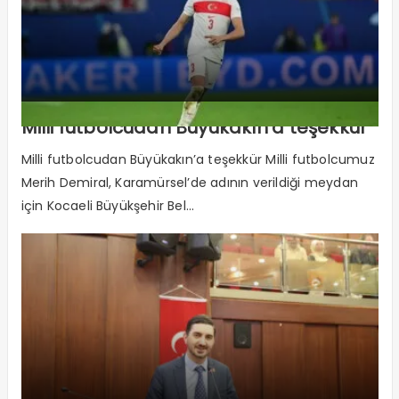
Milli futbolcudan Büyükakın’a teşekkür
Milli futbolcudan Büyükakın’a teşekkür Milli futbolcumuz
Merih Demiral, Karamürsel’de adının verildiği meydan
için Kocaeli Büyükşehir Bel...