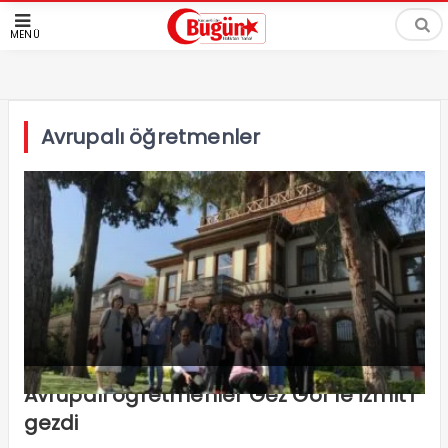
MENÜ
Avrupalı öğretmenler
Avrupalı öğretmenler Gez Gör’le İzmit’i
gezdi