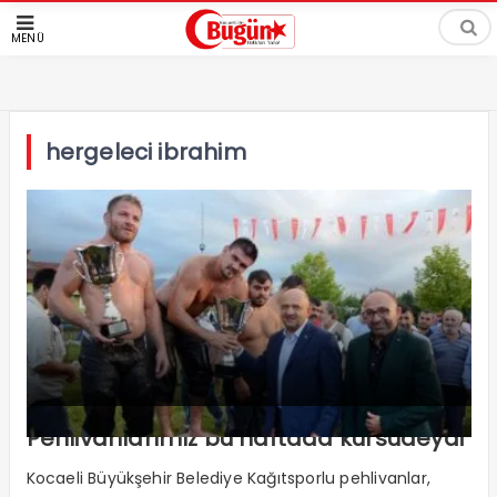
MENÜ
hergeleci ibrahim
Pehlivanlarımız bu haftada kürsüdeydi
Kocaeli Büyükşehir Belediye Kağıtsporlu pehlivanlar,