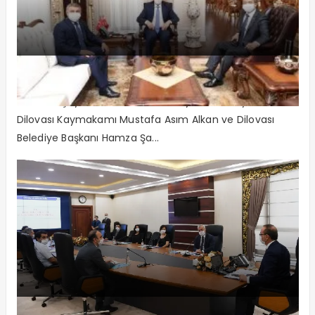
Vali Yavuz’a hayırlı olsun ziyareti
Alkan ve Şayir’den Vali Yavuz’a hayırlı olsun ziyaret
Dilovası Kaymakamı Mustafa Asım Alkan ve Dilovası
Belediye Başkanı Hamza Şa...