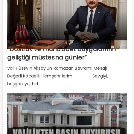
“Dostluk ve muhabbet duygularının
geliştiği müstesna günler”
Vali Hüseyin Aksoy'un Ramazan Bayramı Mesajı
Değerli Kocaelili Hemşehrilerim; Sevgiyi,
hoşgörüyü, birl...