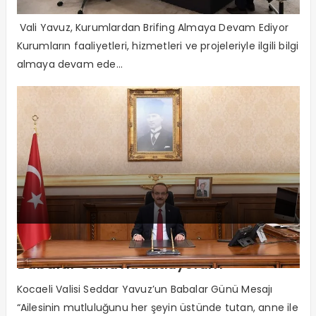
Vali Yavuz’a kapsamlı brifing
Vali Yavuz, Kurumlardan Brifing Almaya Devam Ediyor
Kurumların faaliyetleri, hizmetleri ve projeleriyle ilgili bilgi
almaya devam ede...
“Kocaman yürekli tüm babaların
Babalar Günü’nü kutluyorum”
Kocaeli Valisi Seddar Yavuz’un Babalar Günü Mesajı
“Ailesinin mutluluğunu her şeyin üstünde tutan, anne ile