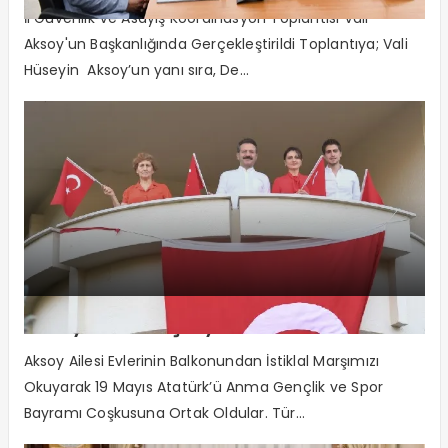
İl Güvenlik Ve Asayiş Koordinasyon Toplantısı Vali
Aksoy'un Başkanlığında Gerçekleştirildi Toplantıya; Vali
Hüseyin Aksoy’un yanı sıra, De...
Aksoy Ailesi coşkuya ortak oldu
Aksoy Ailesi Evlerinin Balkonundan İstiklal Marşımızı
Okuyarak 19 Mayıs Atatürk’ü Anma Gençlik ve Spor
Bayramı Coşkusuna Ortak Oldular. Tür...