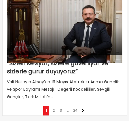
“Sizleri seviyor, sizlere güveniyor ve
sizlerle gurur duyuyoruz”
Vali Hüseyin Aksoy'un 19 Mayıs Atatürk’ ü Anma Gençlik
ve Spor Bayramı Mesajı Değerli Kocaelililer, Sevgili
Gençler, Türk Milleti’n...
1
2
3
…
24