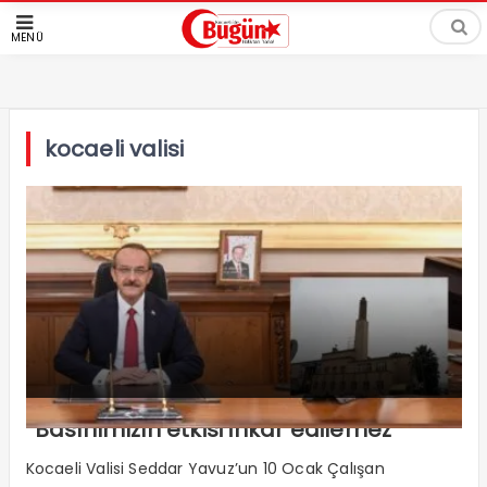
MENÜ
kocaeli valisi
“Basınımızın etkisi inkâr edilemez”
Kocaeli Valisi Seddar Yavuz’un 10 Ocak Çalışan