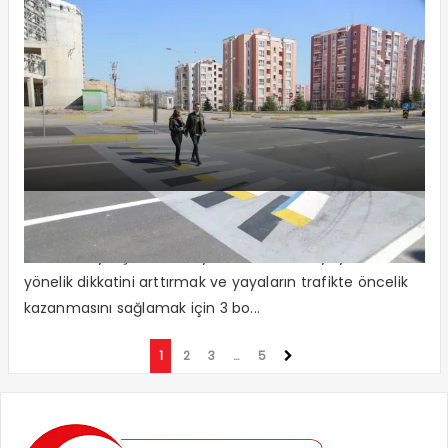
3 boyutlu yaya geçidi
Kocaeli Büyükşehir Belediyesi, sürücülerin yayalara
yönelik dikkatini arttırmak ve yayaların trafikte öncelik
kazanmasını sağlamak için 3 bo...
1
2
3
…
5