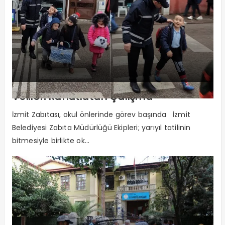
Velileri Rahatlatan Çalışma
İzmit Zabıtası, okul önlerinde görev başında İzmit
Belediyesi Zabıta Müdürlüğü Ekipleri; yarıyıl tatilinin
bitmesiyle birlikte ok...