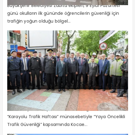
Büyükşehir Belediyesi Zabıta ekipleri, 9 Eylül Pazartesi
günü okulların ilk gününde öğrencilerin güvenliği için
trafiğin yoğun olduğu bölgel...
“Yaya Öncelikli Trafik Güvenliği”
04-10 Mayıs “ Karayolu Trafik Güvenliği Günü” ve
“Karayolu Trafik Haftası” münasebetiyle “Yaya Öncelikli
Trafik Güvenliği” kapsamında Kocae...