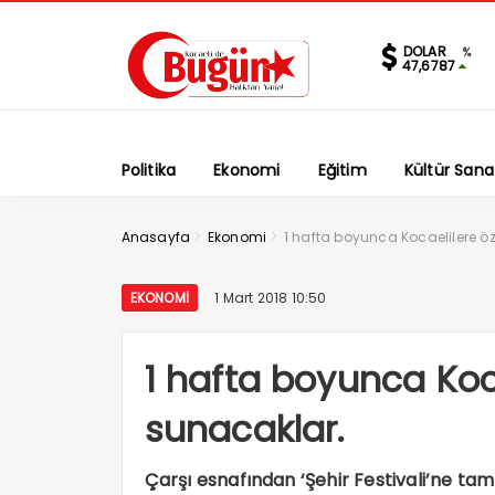
DOLAR
%
47,6787
Politika
Ekonomi
Eğitim
Kültür Sana
>
>
Anasayfa
Ekonomi
1 hafta boyunca Kocaelilere öz
EKONOMI
1 Mart 2018 10:50
1 hafta boyunca Koca
sunacaklar.
Çarşı esnafından ‘Şehir Festivali’ne tam 