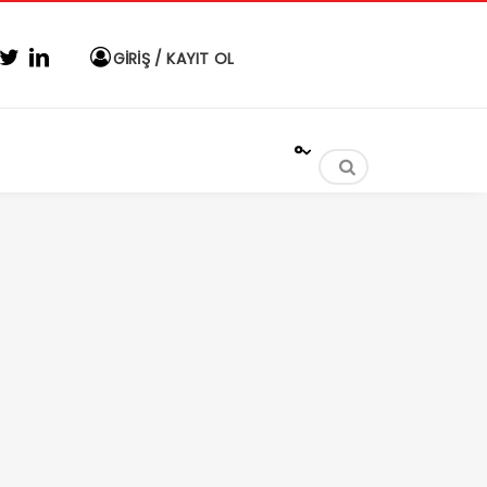
GİRİŞ / KAYIT OL
°