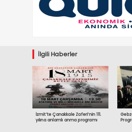
İlgili Haberler
İzmit’te Çanakkale Zaferi’nin 111.
Gebze
yılına anlamlı anma programı
Prog