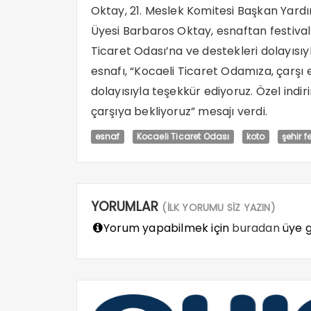
Oktay, 21. Meslek Komitesi Başkan Yardı
Üyesi Barbaros Oktay, esnaftan festival i
Ticaret Odası’na ve destekleri dolayısıy
esnafı, “Kocaeli Ticaret Odamıza, çarşı 
dolayısıyla teşekkür ediyoruz. Özel indir
çarşıya bekliyoruz” mesajı verdi.
esnaf
Kocaeli Ticaret Odası
koto
şehir f
YORUMLAR
(İLK YORUMU SİZ YAZIN)
Yorum yapabilmek için
buradan
üye gi