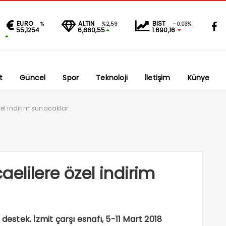
EURO
ALTIN
BIST
%
%2,59
-0.03%
55,1254
6,660,55
1.690,16
t
Güncel
Spor
Teknoloji
İletişim
Künye
el indirim sunacaklar.
elilere özel indirim
destek. İzmit çarşı esnafı, 5-11 Mart 2018