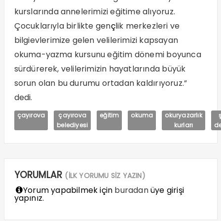
kurslarında annelerimizi eğitime alıyoruz.
Çocuklarıyla birlikte gen
ç
lik merkezleri ve
bilgievlerimize gelen velilerimizi kapsayan
okuma-yazma kursunu eğitim dönemi boyunca
sürdürerek, velilerimizin hayatlarında büyük
sorun olan bu durumu ortadan kaldırıyoruz.”
dedi.
çayırova
çayırova
eğitim
okuma
okuryazarlık
belediyesi
kurları
de
YORUMLAR
(İLK YORUMU SİZ YAZIN)
Yorum yapabilmek için
buradan
üye girişi
yapınız.