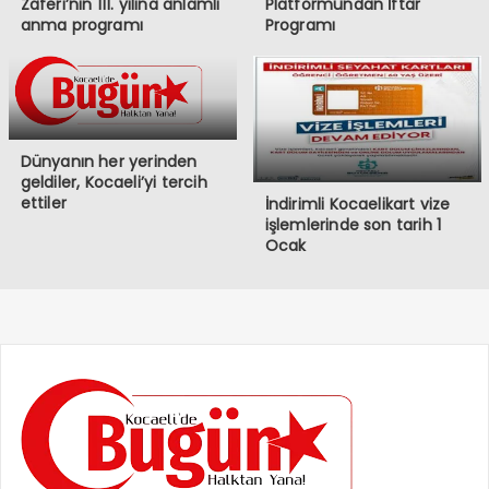
Zaferi’nin 111. yılına anlamlı
Platformundan İftar
anma programı
Programı
Dünyanın her yerinden
geldiler, Kocaeli’yi tercih
ettiler
İndirimli Kocaelikart vize
işlemlerinde son tarih 1
Ocak