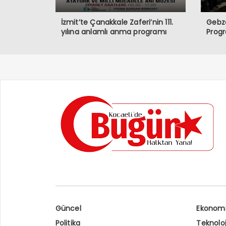
İzmit’te Çanakkale Zaferi’nin 111.
Gebze
yılına anlamlı anma programı
Prog
Güncel
Ekonom
Politika
Teknoloj