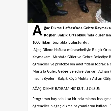
A
ğaç Dikme Haftası’nda Gebze Kaymaka
Köşker, Balçık Ortaokulu’nda düzenlene
1000 fidanı toprakla buluşturdu.
Ağaç Dikme Haftası münasebetiyle Balçık Ortao
Kaymakamı Mustafa Güler ve Gebze Belediye Baş
öğrenciler ve protokol bin adet fidanı toprakl
Mustafa Güler, Gebze Belediye Başkanı Adnan K
meclis üyeleri, Balçık Köyü Muhtarı Ayhan Gülşe
AĞAÇ DİKME BAYRAMINIZ KUTLU OLSUN
Programın başında kısa bir selamlama konuşmas
öğrencilerin ağaç dikme bayramlarını kutladı. B