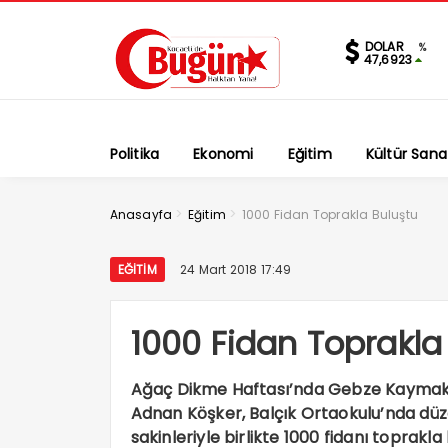
DOLAR
%
47,6923
Politika
Ekonomi
Eğitim
Kültür Sana
>
>
Anasayfa
Eğitim
1000 Fidan Toprakla Buluştu
EĞITIM
24 Mart 2018 17:49
1000 Fidan Toprakla
Ağaç Dikme Haftası’nda Gebze Kaymaka
Adnan Köşker, Balçık Ortaokulu’nda dü
sakinleriyle birlikte 1000 fidanı topra