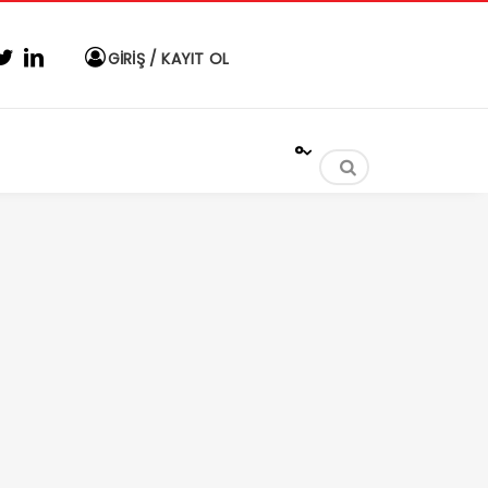
GİRİŞ / KAYIT OL
°