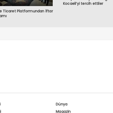
Kocaeli’yi tercih ettiler
 Ticaret Platformundan İftar
ramı
i
Dünya
i
Magazin