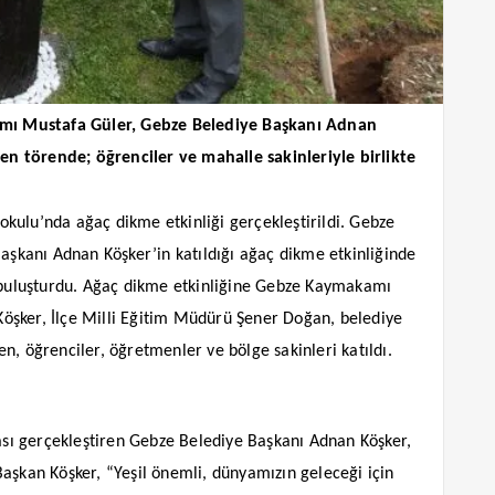
mı Mustafa Güler, Gebze Belediye Başkanı Adnan
n törende; öğrenciler ve mahalle sakinleriyle birlikte
kulu’nda ağaç dikme etkinliği gerçekleştirildi. Gebze
kanı Adnan Köşker’in katıldığı ağaç dikme etkinliğinde
a buluşturdu. Ağaç dikme etkinliğine Gebze Kaymakamı
öşker, İlçe Milli Eğitim Müdürü Şener Doğan, belediye
n, öğrenciler, öğretmenler ve bölge sakinleri katıldı.
ı gerçekleştiren Gebze Belediye Başkanı Adnan Köşker,
aşkan Köşker, “Yeşil önemli, dünyamızın geleceği için