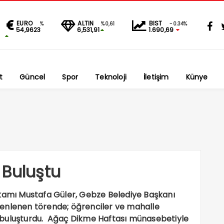
EURO
ALTIN
BIST
%
%0,61
-0.34%
54,9623
6,531,91
1.690,69
t
Güncel
Spor
Teknoloji
İletişim
Künye
 Buluştu
mı Mustafa Güler, Gebze Belediye Başkanı
zenlenen törende; öğrenciler ve mahalle
kla buluşturdu. Ağaç Dikme Haftası münasebetiyle