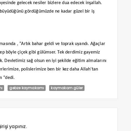
yesinde gelecek nesiler bizlere dua edecek inşallah.
n büyüdüğünü gördüğümüzde ne kadar güzel bir iş
sında , “Artık bahar geldi ve toprak uyandı. Ağaçlar
 hep böyle çiçek gibi gülümser. Tek derdimiz gayemiz
. Devletimiz sağ olsun en iyi şekilde eğitim almalarını
rlerimize, polislerimize ben bir kez daha Allah’tan
m “dedi.
nı
gebze kaymakamı
kaymakam güler
rişi yapınız.