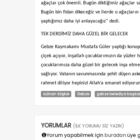
ağaçlar çok önemli. Bugün diktiğimiz ağaçlar sa
Bugün bin fidan dikeceğiz ve ilerde o ağaçları
yaptığımız daha iyi anlayacağız” dedi.
TEK DERDİMİZ DAHA GÜZEL BİR GELECEK
Gebze Kaymakamı Mustafa Güler yaptığı konuşma
çiçek açıyor, inşallah çocuklarımızın da yüzler
çocuklarımıza daha güzel bir gelecek inşa etmek
sağlıyor. Vatanın savunmasında şehit düşen aske
rahmet diliyor hepinizi Allah’a emanet ediyoru
adnan köşker
Gebze
gebze belediye başka
YORUMLAR
(İLK YORUMU SİZ YAZIN)
Yorum yapabilmek için
buradan
üye gi