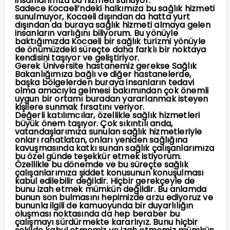
insanlarımıza bu hizmeti sunuyor.
Sadece Kocaeli’ndeki halkımıza bu sağlık hizmeti
sunulmuyor, Kocaeli dışından da hatta yurt
dışından da buraya sağlık hizmeti almaya gelen
insanların varlığını biliyorum. Bu yönüyle
baktığımızda Kocaeli bir sağlık turizmi yönüyle
de önümüzdeki süreçte daha farklı bir noktaya
kendisini taşıyor ve geliştiriyor.
Gerek Üniversite hastanemiz gerekse Sağlık
Bakanlığımıza bağlı ve diğer hastanelerde,
başka bölgelerden buraya insanların tedavi
olma amacıyla gelmesi bakımından çok önemli
uygun bir ortamı buradan yararlanmak isteyen
kişilere sunmak fırsatını veriyor.
Değerli katılımcılar, özellikle sağlık hizmetleri
büyük önem taşıyor. Çok sıkıntılı anda,
vatandaşlarımıza sunulan sağlık hizmetleriyle
onları rahatlatan, onları yeniden sağlığına
kavuşmasında katkı sunan sağlık çalışanlarımıza
bu özel günde teşekkür etmek istiyorum.
Özellikle bu dönemde ve bu süreçte sağlık
çalışanlarımıza şiddet konusunun konuşulması
kabul edilebilir değildir. Hiçbir gerekçeyle de
bunu izah etmek mümkün değildir. Bu anlamda
bunun son bulmasını hepimizde arzu ediyoruz ve
bununla ilgili de kamuoyunda bir duyarlılığın
oluşması noktasında da hep beraber bu
çalışmayı sürdürmekte kararlıyız. Bunu hiçbir