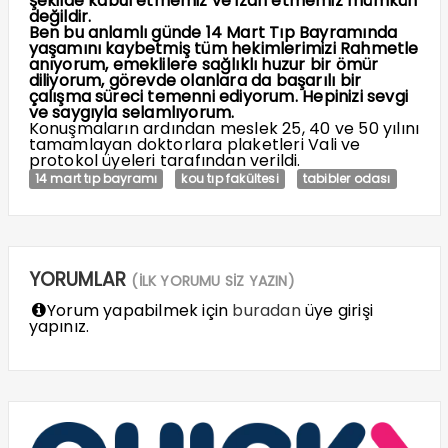
şekilde kabul etmemiz ve izah etmemiz mümkün
değildir.
Ben bu anlamlı günde 14 Mart Tıp Bayramında
yaşamını kaybetmiş tüm hekimlerimizi Rahmetle
anıyorum, emeklilere sağlıklı huzur bir ömür
diliyorum, görevde olanlara da başarılı bir
çalışma süreci temenni ediyorum. Hepinizi sevgi
ve saygıyla selamlıyorum.
Konuşmaların ardından meslek 25, 40 ve 50 yılını
tamamlayan doktorlara plaketleri Vali ve
protokol üyeleri tarafından verildi.
14 mart tıp bayramı
kou tıp fakültesi
tabibler odası
YORUMLAR
(İLK YORUMU SİZ YAZIN)
Yorum yapabilmek için
buradan
üye girişi
yapınız.