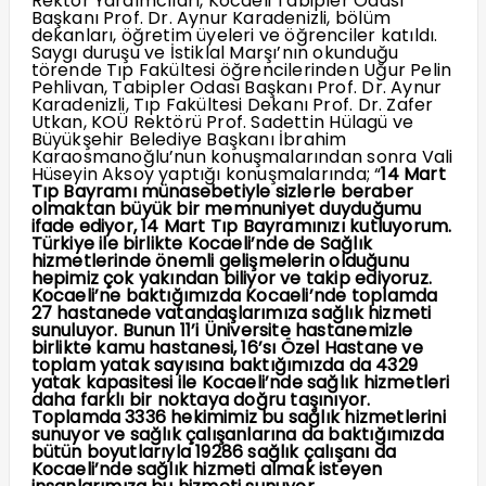
Rektör Yardımcıları, Kocaeli Tabipler Odası
Başkanı Prof. Dr. Aynur Karadenizli, bölüm
dekanları, öğretim üyeleri ve öğrenciler katıldı.
Saygı duruşu ve İstiklal Marşı’nın okunduğu
törende Tıp Fakültesi öğrencilerinden Uğur Pelin
Pehlivan, Tabipler Odası Başkanı Prof. Dr. Aynur
Karadenizli, Tıp Fakültesi Dekanı Prof. Dr. Zafer
Utkan, KOÜ Rektörü Prof. Sadettin Hülagü ve
Büyükşehir Belediye Başkanı İbrahim
Karaosmanoğlu’nun konuşmalarından sonra Vali
Hüseyin Aksoy yaptığı konuşmalarında; “
14 Mart
Tıp Bayramı münasebetiyle sizlerle beraber
olmaktan büyük bir memnuniyet duyduğumu
ifade ediyor, 14 Mart Tıp Bayramınızı kutluyorum.
Türkiye ile birlikte Kocaeli’nde de Sağlık
hizmetlerinde önemli gelişmelerin olduğunu
hepimiz çok yakından biliyor ve takip ediyoruz.
Kocaeli’ne baktığımızda Kocaeli’nde toplamda
27 hastanede vatandaşlarımıza sağlık hizmeti
sunuluyor. Bunun 11’i Üniversite hastanemizle
birlikte kamu hastanesi, 16’sı Özel Hastane ve
toplam yatak sayısına baktığımızda da 4329
yatak kapasitesi ile Kocaeli’nde sağlık hizmetleri
daha farklı bir noktaya doğru taşınıyor.
Toplamda 3336 hekimimiz bu sağlık hizmetlerini
sunuyor ve sağlık çalışanlarına da baktığımızda
bütün boyutlarıyla 19286 sağlık çalışanı da
Kocaeli’nde sağlık hizmeti almak isteyen