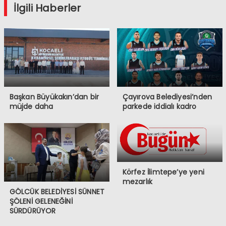
İlgili Haberler
Başkan Büyükakın’dan bir
Çayırova Belediyesi’nden
müjde daha
parkede iddialı kadro
Körfez İlimtepe’ye yeni
mezarlık
GÖLCÜK BELEDİYESİ SÜNNET
ŞÖLENİ GELENEĞİNİ
SÜRDÜRÜYOR