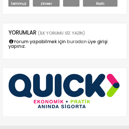
temmuz
zirvesi
Narlı
YORUMLAR
(İLK YORUMU SİZ YAZIN)
Yorum yapabilmek için
buradan
üye girişi
yapınız.