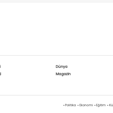
lerine başsağlığı diliyorum.
i
Dünya
i
Magazin
Politika
Ekonomi
Eğitim
Kü