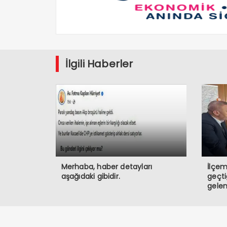
İlgili Haberler
Merhaba, haber detayları
İlçem
aşağıdaki gibidir.
geçt
gelen
vata
bulun
kayb
Allah