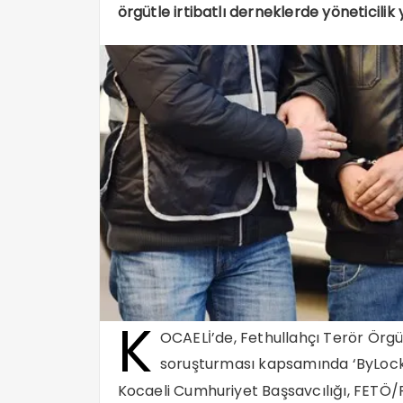
örgütle irtibatlı derneklerde yöneticilik y
K
OCAELİ’de, Fethullahçı Terör Örg
soruşturması kapsamında ‘ByLock’ ku
Kocaeli Cumhuriyet Başsavcılığı, FETÖ