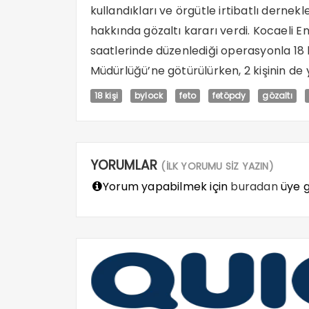
kullandıkları ve örgütle irtibatlı dernekle
hakkında gözaltı kararı verdi. Kocaeli 
saatlerinde düzenlediği operasyonla 18 ki
Müdürlüğü’ne götürülürken, 2 kişinin de
18 kişi
bylock
feto
fetöpdy
gözaltı
YORUMLAR
(İLK YORUMU SİZ YAZIN)
Yorum yapabilmek için
buradan
üye gi