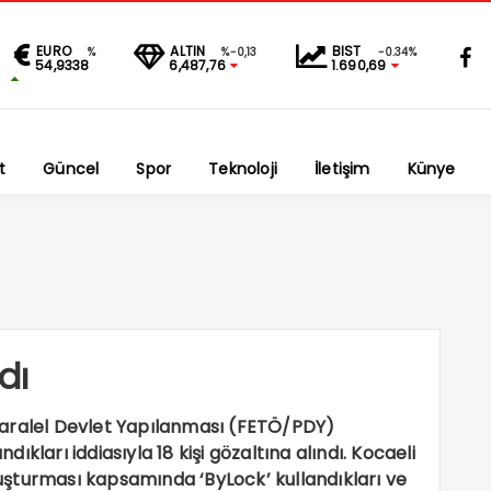
EURO
ALTIN
BIST
%
%-0,13
-0.34%
54,9338
6,487,76
1.690,69
t
Güncel
Spor
Teknoloji
İletişim
Künye
dı
Paralel Devlet Yapılanması (FETÖ/PDY)
kları iddiasıyla 18 kişi gözaltına alındı. Kocaeli
şturması kapsamında ‘ByLock’ kullandıkları ve