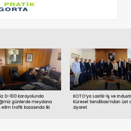
iz D-100 karayolunda
KOTO’ya Lastik-İş ve Industr
iğimiz günlerde meydana
Küresel Sendikası’ndan üst
 elim trafik kazasında iki
ziyaret
ndaşımızı kaybetmiş
maktayız. Öncelikle hayatını
eden vatandaşlarımıza
’tan rahmet, ailelerine ve