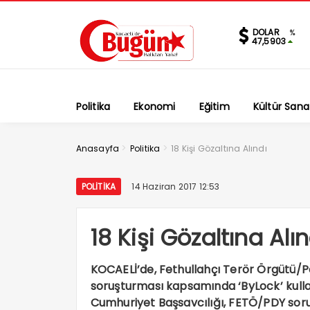
DOLAR
%
47,5903
Politika
Ekonomi
Eğitim
Kültür Sana
>
>
Anasayfa
Politika
18 Kişi Gözaltına Alındı
POLITIKA
14 Haziran 2017 12:53
18 Kişi Gözaltına Alın
KOCAELİ’de, Fethullahçı Terör Örgütü/
soruşturması kapsamında ‘ByLock’ kullandı
Cumhuriyet Başsavcılığı, FETÖ/PDY soru