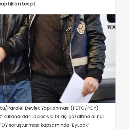
aptıkları tespit..
ütü/Paralel Devlet Yapılanması (FETÖ/PDY)
llandıkları iddiasıyla 18 kişi gözaltına alındı.
/PDY soruşturması kapsamında ‘ByLock’