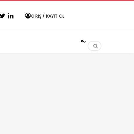
GİRİŞ / KAYIT OL
°