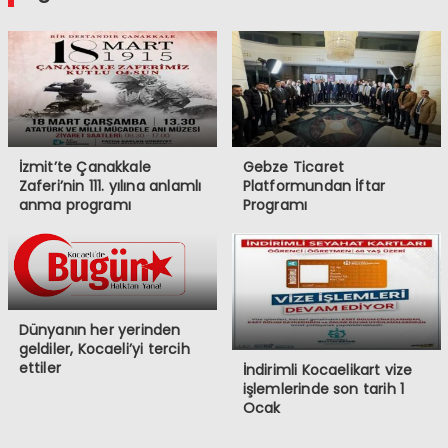
İzmit’te Çanakkale
Gebze Ticaret
Zaferi’nin 111. yılına anlamlı
Platformundan İftar
anma programı
Programı
Dünyanın her yerinden
geldiler, Kocaeli’yi tercih
ettiler
İndirimli Kocaelikart vize
işlemlerinde son tarih 1
Ocak