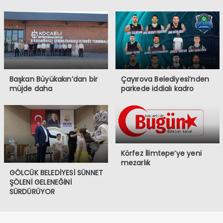
Başkan Büyükakın’dan bir
Çayırova Belediyesi’nden
müjde daha
parkede iddialı kadro
Körfez İlimtepe’ye yeni
mezarlık
GÖLCÜK BELEDİYESİ SÜNNET
ŞÖLENİ GELENEĞİNİ
SÜRDÜRÜYOR