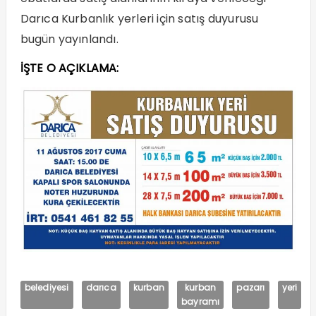
Darıca Kurbanlık yerleri için satış duyurusu
bugün yayınlandı.
İŞTE O AÇIKLAMA:
belediyesi
darıca
kurban
kurban
pazarı
yeri
bayramı