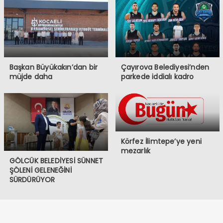
Başkan Büyükakın’dan bir
Çayırova Belediyesi’nden
müjde daha
parkede iddialı kadro
Körfez İlimtepe’ye yeni
mezarlık
GÖLCÜK BELEDİYESİ SÜNNET
ŞÖLENİ GELENEĞİNİ
SÜRDÜRÜYOR