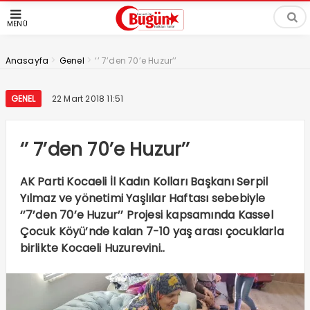
MENÜ
>
>
Anasayfa
Genel
‘’ 7’den 70’e Huzur’’
GENEL
22 Mart 2018 11:51
‘’ 7’den 70’e Huzur’’
AK Parti Kocaeli İl Kadın Kolları Başkanı Serpil
Yılmaz ve yönetimi Yaşlılar Haftası sebebiyle
‘’7’den 70’e Huzur’’ Projesi kapsamında Kassel
Çocuk Köyü’nde kalan 7-10 yaş arası çocuklarla
birlikte Kocaeli Huzurevini..