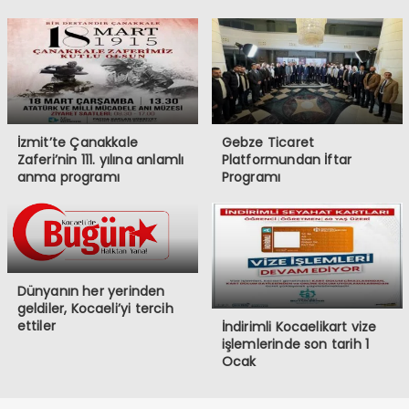
İzmit’te Çanakkale
Gebze Ticaret
Zaferi’nin 111. yılına anlamlı
Platformundan İftar
anma programı
Programı
Dünyanın her yerinden
geldiler, Kocaeli’yi tercih
ettiler
İndirimli Kocaelikart vize
işlemlerinde son tarih 1
Ocak