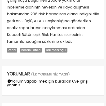
Çalışmaya başlarken 2500’e yakın olan
inceleme alanının heyelan ve kaya düşmesi
bakımından 206 risk barındıran alana indiğini dile
getiren Güçlü, AFAD Başkanlığına gönderilen
analiz raporlarının onaylanması ardından
Kocaeli Bütünleşik Risk Haritası sürecinin
tamamlanacağını sözlerine ekledi.
afad
kocaeli afad
salim tekoğul
YORUMLAR
(İLK YORUMU SİZ YAZIN)
Yorum yapabilmek için
buradan
üye girişi
yapınız.