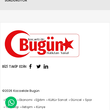
SÜRDÜRÜYOR
BİZİ TAKİP EDİN
©2026 Kocaelide Bugün
Politika
Ekonomi
Eğitim
Kültür Sanat
Güncel
Spor

Teknoloji
İletişim
Künye