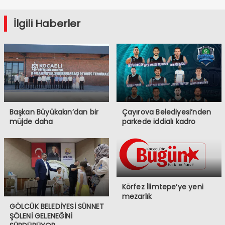
İlgili Haberler
Başkan Büyükakın’dan bir
Çayırova Belediyesi’nden
müjde daha
parkede iddialı kadro
Körfez İlimtepe’ye yeni
mezarlık
GÖLCÜK BELEDİYESİ SÜNNET
ŞÖLENİ GELENEĞİNİ