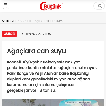
MENÜ
>
>
Anasayfa
Güncel
Ağaçlara can suyu
GÜNCEL
15 Temmuz 2017 11:07
Ağaçlara can suyu
Kocaeli Büyükşehir Belediyesi sıcak yaz
günlerinde kenti serinleten ağaçları unutmuyor.
Park Bahçe ve Yeşil Alanlar Daire Başkanlığı
ekipleri kent genelindeki milyonlarca ağaca
kurumamaları için sulama çalışması
gerçekleştiriyor. 18 ton su..