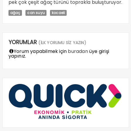
pek çok çeşit ağaç türünü toprakla buluşturuyor.
ağaç
can suyu
kocaeli
YORUMLAR
(İLK YORUMU SİZ YAZIN)
Yorum yapabilmek için
buradan
üye girişi
yapınız.