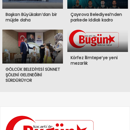
Başkan Büyükakın’dan bir
Çayırova Belediyesi’nden
müjde daha
parkede iddialı kadro
Körfez İlimtepe’ye yeni
mezarlık
GÖLCÜK BELEDİYESİ SÜNNET
ŞÖLENİ GELENEĞİNİ
SÜRDÜRÜYOR