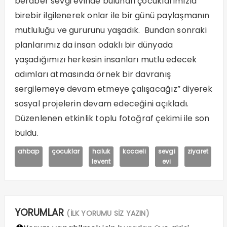
beraber sevgi evinde bulunan çocuklarımızla
birebir ilgilenerek onlar ile bir günü paylaşmanın
mutluluğu ve gururunu yaşadık. Bundan sonraki
planlarımız da insan odaklı bir dünyada
yaşadığımızı herkesin insanları mutlu edecek
adımları atmasında örnek bir davranış
sergilemeye devam etmeye çalışacağız” diyerek
sosyal projelerin devam edeceğini açıkladı.
Düzenlenen etkinlik toplu fotoğraf çekimi ile son
buldu.
ahbap
çocuklar
haluk
kocaeli
sevgi
ziyaret
levent
evi
YORUMLAR
(İLK YORUMU SİZ YAZIN)