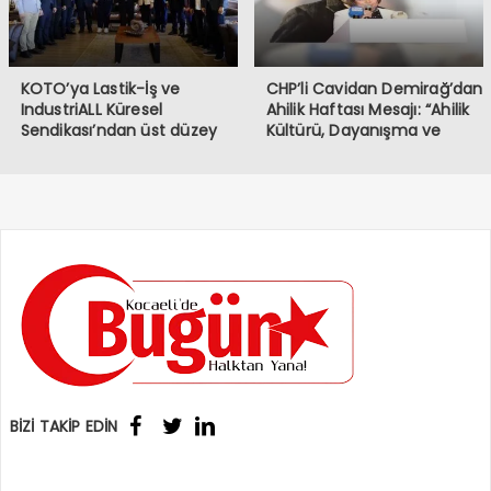
Allah’tan rahmet, ailelerine
ve sevenlerine başsağlığı
diliyorum.
KOTO’ya Lastik-İş ve
CHP’li Cavidan Demirağ’dan
IndustriALL Küresel
Ahilik Haftası Mesajı: “Ahilik
Sendikası’ndan üst düzey
Kültürü, Dayanışma ve
ziyaret
Kardeşlik Demektir”
BİZİ TAKİP EDİN