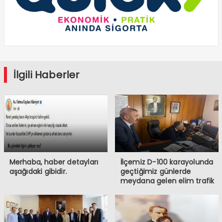
İlgili Haberler
Merhaba, haber detayları
İlçemiz D-100 karayolunda
aşağıdaki gibidir.
geçtiğimiz günlerde
meydana gelen elim trafik
kazasında iki vatandaşımızı
kaybetmiş bulunmaktayız.
Öncelikle hayatını
kaybeden vatandaşlarımıza