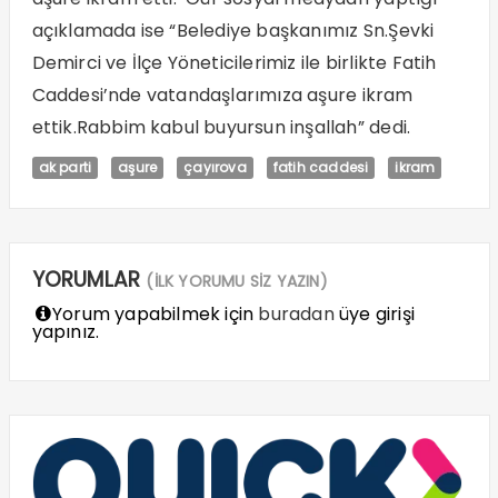
açıklamada ise “Belediye başkanımız Sn.Şevki
Demirci ve İlçe Yöneticilerimiz ile birlikte Fatih
Caddesi’nde vatandaşlarımıza aşure ikram
ettik.Rabbim kabul buyursun inşallah” dedi.
ak parti
aşure
çayırova
fatih caddesi
ikram
YORUMLAR
(İLK YORUMU SİZ YAZIN)
Yorum yapabilmek için
buradan
üye girişi
yapınız.