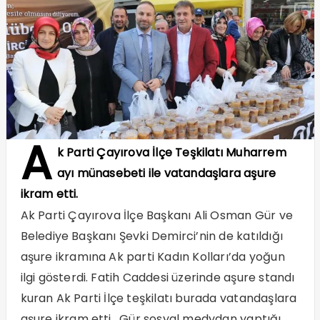
A
k Parti Çayırova İlçe Teşkilatı Muharrem
ayı münasebeti ile vatandaşlara aşure
ikram etti.
Ak Parti Çayırova İlçe Başkanı Ali Osman Gür ve
Belediye Başkanı Şevki Demirci’nin de katıldığı
aşure ikramına Ak parti Kadın Kolları’da yoğun
ilgi gösterdi. Fatih Caddesi üzerinde aşure standı
kuran Ak Parti İlçe teşkilatı burada vatandaşlara
aşure ikram etti. Gür sosyal medydan yaptığı