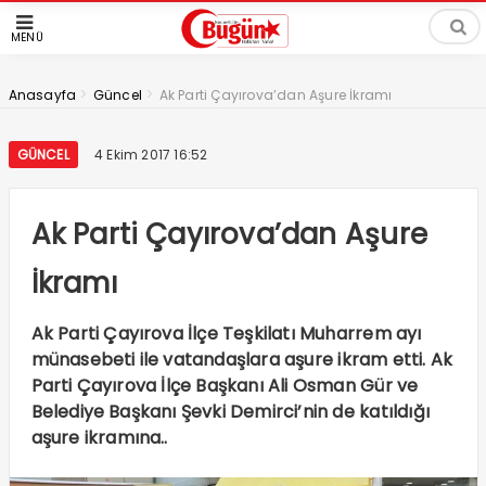
MENÜ
>
>
Anasayfa
Güncel
Ak Parti Çayırova’dan Aşure İkramı
GÜNCEL
4 Ekim 2017 16:52
Ak Parti Çayırova’dan Aşure
İkramı
Ak Parti Çayırova İlçe Teşkilatı Muharrem ayı
münasebeti ile vatandaşlara aşure ikram etti. Ak
Parti Çayırova İlçe Başkanı Ali Osman Gür ve
Belediye Başkanı Şevki Demirci’nin de katıldığı
aşure ikramına..