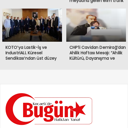
meydana gelen elim trafik
kazasında iki vatandaşımızı
kaybetmiş bulunmaktayız.
Öncelikle hayatını
kaybeden vatandaşlarımıza
Allah’tan rahmet, ailelerine
ve sevenlerine başsağlığı
diliyorum.
KOTO’ya Lastik-İş ve
CHP’li Cavidan Demirağ’dan
IndustriALL Küresel
Ahilik Haftası Mesajı: “Ahilik
Sendikası’ndan üst düzey
Kültürü, Dayanışma ve
ziyaret
Kardeşlik Demektir”