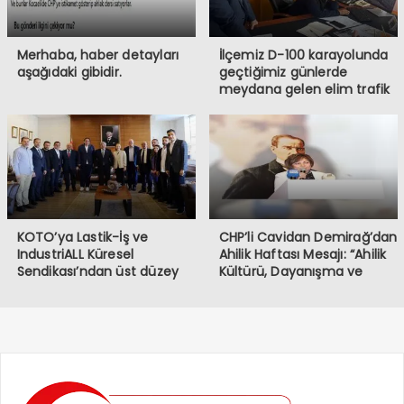
Merhaba, haber detayları
İlçemiz D-100 karayolunda
aşağıdaki gibidir.
geçtiğimiz günlerde
meydana gelen elim trafik
kazasında iki vatandaşımızı
kaybetmiş bulunmaktayız.
Öncelikle hayatını
kaybeden vatandaşlarımıza
Allah’tan rahmet, ailelerine
ve sevenlerine başsağlığı
diliyorum.
KOTO’ya Lastik-İş ve
CHP’li Cavidan Demirağ’dan
IndustriALL Küresel
Ahilik Haftası Mesajı: “Ahilik
Sendikası’ndan üst düzey
Kültürü, Dayanışma ve
ziyaret
Kardeşlik Demektir”