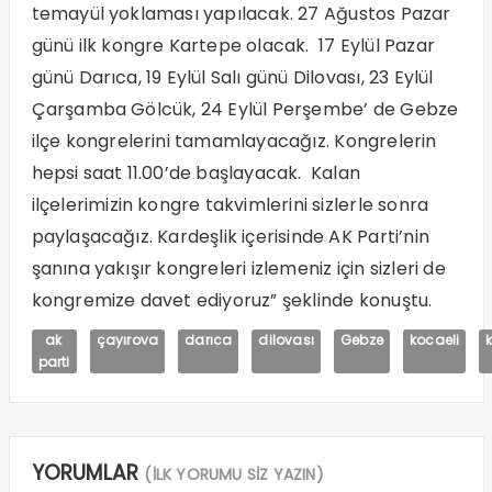
temayül yoklaması yapılacak. 27 Ağustos Pazar
günü ilk kongre Kartepe olacak. 17 Eylül Pazar
günü Darıca, 19 Eylül Salı günü Dilovası, 23 Eylül
Çarşamba Gölcük, 24 Eylül Perşembe’ de Gebze
ilçe kongrelerini tamamlayacağız. Kongrelerin
hepsi saat 11.00’de başlayacak. Kalan
ilçelerimizin kongre takvimlerini sizlerle sonra
paylaşacağız. Kardeşlik içerisinde AK Parti’nin
şanına yakışır kongreleri izlemeniz için sizleri de
kongremize davet ediyoruz” şeklinde konuştu.
ak
çayırova
darıca
dilovası
Gebze
kocaeli
parti
YORUMLAR
(İLK YORUMU SİZ YAZIN)