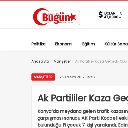
DOLAR
%
47,6900
Politika
Ekonomi
Eğitim
Kültür Sana
>
>
Anasayfa
Manşetler
Ak Partililer Kaza Geçirdi! Ok
MANŞETLER
25 Kasım 2017 09:57
Ak Partililer Kaza Ge
Konya’da meydana gelen trafik kazasında,
çarpışması sonucu AK Parti Kocaeli eski
bulunduğu 1’i çocuk 7 kişi yaralandı. Edini