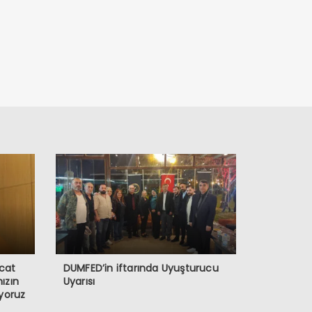
acat
DUMFED’in iftarında Uyuşturucu
mızın
Uyarısı
yoruz