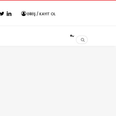
GİRİŞ / KAYIT OL
°