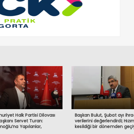
riyet Halk Partisi Dilovası
Başkan Bulut, Şubat ayı ihr
Başkanı Servet Turan:
verilerini değerlendirdi; Hızı
oğlu’na Yapılanlar,
kesildiği bir dönemden geçi
rasiye ve Halkın İradesine