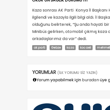
OKUR’UN SAĞLIK DURUMU İYİ
Kaza sonrası AK Parti Konya İl Başkanı 
ilgilendi ve kazayla ilgili bilgi aldı. İl B
olduğunu belirterek, “Şu anda hayati bir 
Minibüs gelirken, otomobil çıkmış kaza o
arkadaşlarımız da var” dedi.
ak parti
Gebze
kaza
kocaeli
mehmet 
YORUMLAR
(İLK YORUMU SİZ YAZIN)
Yorum yapabilmek için
buradan
üye gi