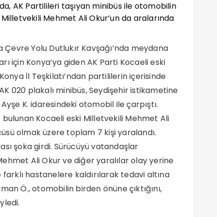
 AK Partilileri taşıyan minibüs ile otomobilin
 Milletvekili Mehmet Ali Okur’un da aralarında
lya Çevre Yolu Dutlukır Kavşağı’nda meydana
ları için Konya’ya giden AK Parti Kocaeli eski
onya İl Teşkilatı’ndan partililerin içerisinde
K 020 plakalı minibüs, Seydişehir istikametine
Ayşe K. idaresindeki otomobil ile çarpıştı.
 bulunan Kocaeli eski Milletvekili Mehmet Ali
ücüsü olmak üzere toplam 7 kişi yaralandı.
ası şoka girdi. Sürücüyü vatandaşlar
i Mehmet Ali Okur ve diğer yaralılar olay yerine
 farklı hastanelere kaldırılarak tedavi altına
yman Ö., otomobilin birden önüne çıktığını,
yledi.