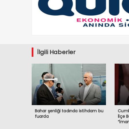
İlgili Haberler
Bahar şenliği tadında istihdam bu
Cumhu
fuarda
İlçe 
“İmam
Demok