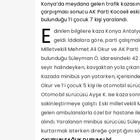
Konya’da meydana gelen trafik kazasında,
çarpışması sonucu AK Parti Kocaeli eski
bulunduğu 1’i çocuk 7 kişi yaralandı.
E
dinilen bilgilere kaza Konya Anta
geldi. İddialara göre, parti çalışma
Milletvekili Mehmet Ali Okur ve AK Parti K
bulunduğu Süleyman Ö. idaresindeki 42 A
seyir halindeyken, kavşaktan yola çıkan 
Kazada minibüs yan yatarken, içerisinde
Okur ve 1’i çocuk 5 kişi ile otomobil sür
Otomobil sürücüsü Ayşe K. ise kaza sonr
sakinleştirmeye çalıştı. Eski milletvekil
gelen ambulanslarla özel bir hastane ile
alındı. Yaralanan minibüs sürücüsü Süle
kurtarmak isterken direğe çarptığını sö