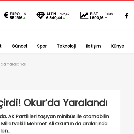
EURO
ALTIN
BIST
%
%2,42
-0.03%
55,1816
6,649,44
1.690,16
t
Güncel
Spor
Teknoloji
İletişim
Künye
ur’da Yaralandı
çirdi! Okur’da Yaralandı
 AK Partilileri taşıyan minibüs ile otomobilin
 Milletvekili Mehmet Ali Okur’un da aralarında
len..