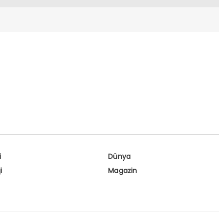
haledir”
i
Dünya
i
Magazin