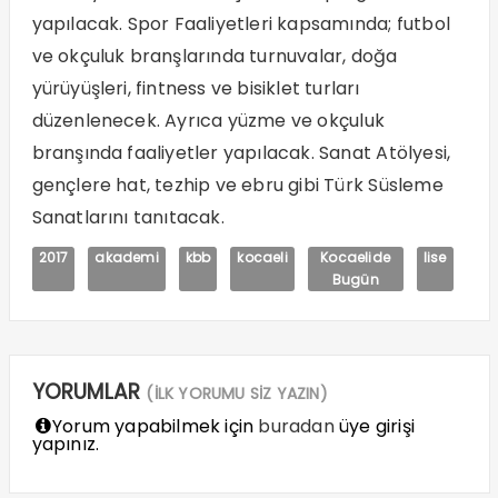
yapılacak. Spor Faaliyetleri kapsamında; futbol
ve okçuluk branşlarında turnuvalar, doğa
yürüyüşleri, fintness ve bisiklet turları
düzenlenecek. Ayrıca yüzme ve okçuluk
branşında faaliyetler yapılacak. Sanat Atölyesi,
gençlere hat, tezhip ve ebru gibi Türk Süsleme
Sanatlarını tanıtacak.
2017
akademi
kbb
kocaeli
Kocaelide
lise
Bugün
YORUMLAR
(İLK YORUMU SİZ YAZIN)
Yorum yapabilmek için
buradan
üye girişi
yapınız.