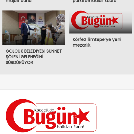
müjde daha
parkede iddialı kadro
Körfez İlimtepe’ye yeni
mezarlık
GÖLCÜK BELEDİYESİ SÜNNET
ŞÖLENİ GELENEĞİNİ
SÜRDÜRÜYOR