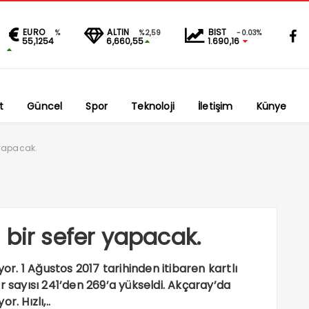
EURO
ALTIN
BIST
%
%2,59
-0.03%
55,1254
6,660,55
1.690,16
t
Güncel
Spor
Teknoloji
İletişim
Künye
 yapacak.
 bir sefer yapacak.
yor. 1 Ağustos 2017 tarihinden itibaren kartlı
r sayısı 241’den 269’a yükseldi. Akçaray’da
. Hızlı,..