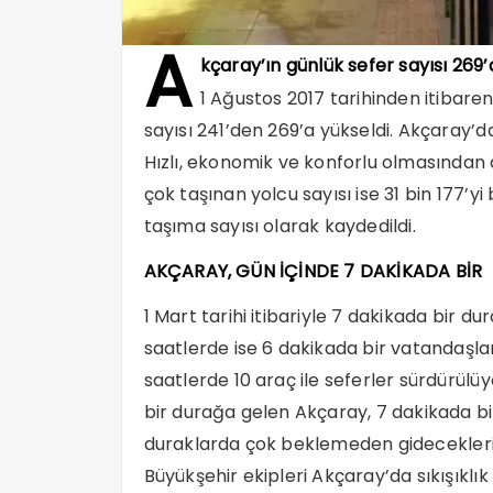
A
kçaray’ın günlük sefer sayısı 269’a
1 Ağustos 2017 tarihinden itibaren
sayısı 241’den 269’a yükseldi. Akçaray’d
Hızlı, ekonomik ve konforlu olmasından 
çok taşınan yolcu sayısı ise 31 bin 177’y
taşıma sayısı olarak kaydedildi.
AKÇARAY, GÜN İÇİNDE 7 DAKİKADA BİR
1 Mart tarihi itibariyle 7 dakikada bir 
saatlerde ise 6 dakikada bir vatanda
saatlerde 10 araç ile seferler sürdürül
bir durağa gelen Akçaray, 7 dakikada b
duraklarda çok beklemeden gidecekleri 
Büyükşehir ekipleri Akçaray’da sıkışıkl