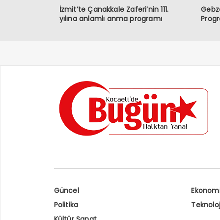
İzmit’te Çanakkale Zaferi’nin 111.
Gebze
yılına anlamlı anma programı
Prog
Güncel
Ekonom
Politika
Teknoloj
Kültür Sanat