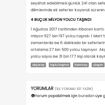
seyahat edebilmesi günlük 241 olan sefer
dilimlerinde ek seferler koyarak sürenin 
4 BUÇUK MİLYON YOLCU TAŞINDI
1 Ağustos 2017 tarihinden itibaren kartl
milyon 527 bin 197 yolcu taşındı. 1 Mart’
zamanlarda ise 6 dakikada bir seferler
ortalama 27 bin 500 yolcu taşınıyor. A
yolcu sayısı ise 31 bin 177 kişi olarak kayı
akçaray
toplu taşıma
tramvay
ulaşım
YORUMLAR
(İLK YORUMU SİZ YAZIN)
Yorum yapabilmek için
buradan
üye gi