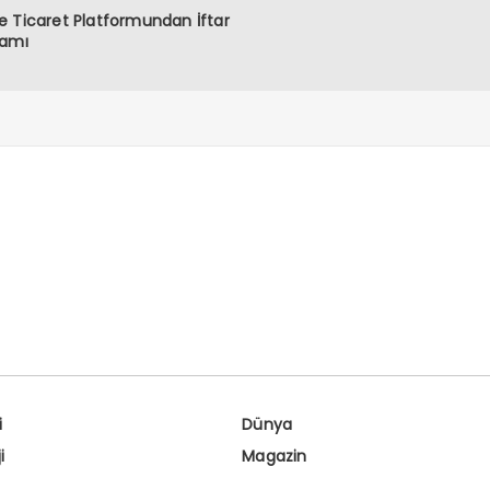
 Ticaret Platformundan İftar
ramı
i
Dünya
i
Magazin