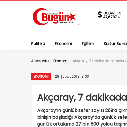
DOLAR
%
47,6787
Politika
Ekonomi
Eğitim
Kültür Sana
>
>
Anasayfa
Ekonomi
Akçaray, 7 dakikada bir sefer
EKONOMI
28 Şubat 2018 13:03
Akçaray, 7 dakikada
Akçaray’ın günlük sefer sayısı 269’a çıkı
binişin başladığı Akçaray’da günlük sefe
günlük ortalama 27 bin 500 yolcu taşınıyor