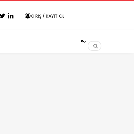
GİRİŞ / KAYIT OL
°