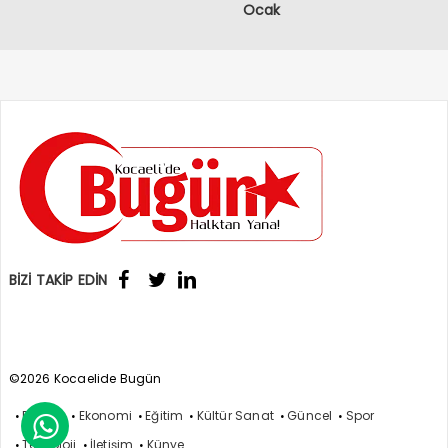
Ocak
BİZİ TAKİP EDİN
©2026 Kocaelide Bugün
Politika
Ekonomi
Eğitim
Kültür Sanat
Güncel
Spor

Teknoloji
İletişim
Künye