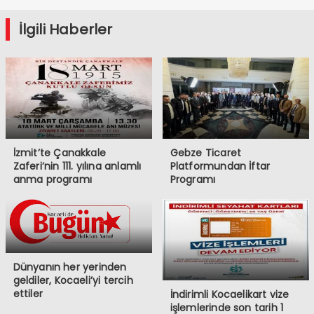
İlgili Haberler
İzmit’te Çanakkale
Gebze Ticaret
Zaferi’nin 111. yılına anlamlı
Platformundan İftar
anma programı
Programı
Dünyanın her yerinden
geldiler, Kocaeli’yi tercih
ettiler
İndirimli Kocaelikart vize
işlemlerinde son tarih 1