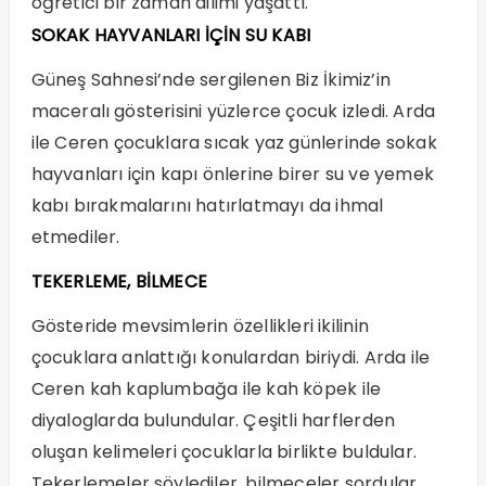
öğretici bir zaman dilimi yaşattı.
SOKAK HAYVANLARI İÇİN SU KABI
Güneş Sahnesi’nde sergilenen Biz İkimiz’in
maceralı gösterisini yüzlerce çocuk izledi. Arda
ile Ceren çocuklara sıcak yaz günlerinde sokak
hayvanları için kapı önlerine birer su ve yemek
kabı bırakmalarını hatırlatmayı da ihmal
etmediler.
TEKERLEME, BİLMECE
Gösteride mevsimlerin özellikleri ikilinin
çocuklara anlattığı konulardan biriydi. Arda ile
Ceren kah kaplumbağa ile kah köpek ile
diyaloglarda bulundular. Çeşitli harflerden
oluşan kelimeleri çocuklarla birlikte buldular.
Tekerlemeler söylediler, bilmeceler sordular.