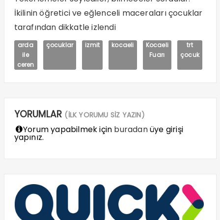
İkilinin öğretici ve eğlenceli maceraları çocuklar
tarafından dikkatle izlendi
arda
çocuklar
izmit
kocaeli
Kocaeli
trt
ile
Fuarı
çocuk
ceren
YORUMLAR
(İLK YORUMU SİZ YAZIN)
Yorum yapabilmek için
buradan
üye girişi
yapınız.