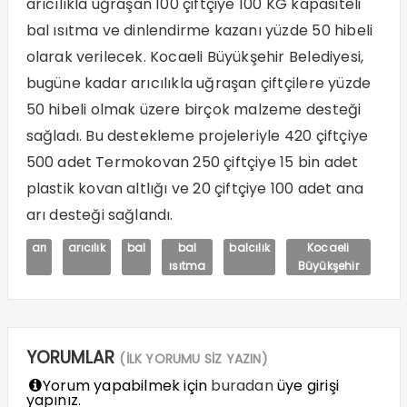
arıcılıkla uğraşan 100 çiftçiye 100 KG kapasiteli
bal ısıtma ve dinlendirme kazanı yüzde 50 hibeli
olarak verilecek. Kocaeli Büyükşehir Belediyesi,
bugüne kadar arıcılıkla uğraşan çiftçilere yüzde
50 hibeli olmak üzere birçok malzeme desteği
sağladı. Bu destekleme projeleriyle 420 çiftçiye
500 adet Termokovan 250 çiftçiye 15 bin adet
plastik kovan altlığı ve 20 çiftçiye 100 adet ana
arı desteği sağlandı.
arı
arıcılık
bal
bal
balcılık
Kocaeli
ısıtma
Büyükşehir
YORUMLAR
(İLK YORUMU SİZ YAZIN)
Yorum yapabilmek için
buradan
üye girişi
yapınız.