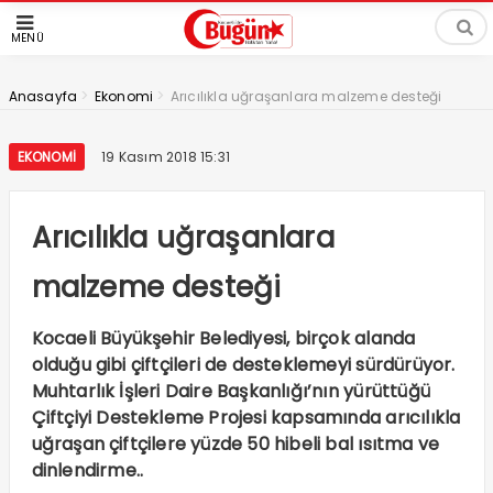
MENÜ
>
>
Anasayfa
Ekonomi
Arıcılıkla uğraşanlara malzeme desteği
EKONOMI
19 Kasım 2018 15:31
Arıcılıkla uğraşanlara
malzeme desteği
Kocaeli Büyükşehir Belediyesi, birçok alanda
olduğu gibi çiftçileri de desteklemeyi sürdürüyor.
Muhtarlık İşleri Daire Başkanlığı’nın yürüttüğü
Çiftçiyi Destekleme Projesi kapsamında arıcılıkla
uğraşan çiftçilere yüzde 50 hibeli bal ısıtma ve
dinlendirme..