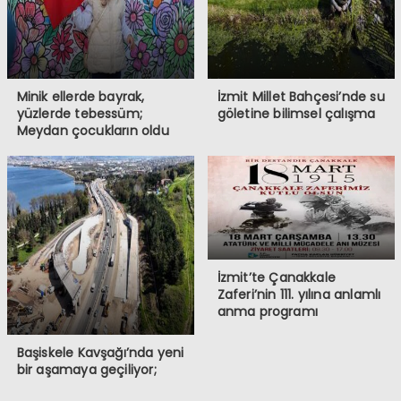
Minik ellerde bayrak,
İzmit Millet Bahçesi’nde su
yüzlerde tebessüm;
göletine bilimsel çalışma
Meydan çocukların oldu
İzmit’te Çanakkale
Zaferi’nin 111. yılına anlamlı
anma programı
Başiskele Kavşağı’nda yeni
bir aşamaya geçiliyor;