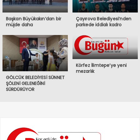
Başkan Büyükakın’dan bir
Çayırova Belediyesi’nden
müjde daha
parkede iddialı kadro
Körfez İlimtepe’ye yeni
mezarlık
GÖLCÜK BELEDİYESİ SÜNNET
ŞÖLENİ GELENEĞİNİ
SÜRDÜRÜYOR