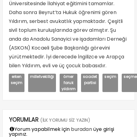
Üniversitesinde İlahiyat eğitimini tamamlar.
Daha sonra Beyrut’ta Hukuk öğrenimi gören
Yıldırım, serbest avukatlık yapmaktadır. Çeşitli
sivil toplum kuruluşlarında görev almıştır. Şu
anda da Anadolu Sanayici ve işadamları Derneği
(ASKON) Kocaeli Şube Başkanlığı görevini
yürütmektedir. İyi derecede İngilizce ve Arapça
bilen Yıldırım, evli ve üç çocuk babasıdır.
erken
milletvekilliği
ömer
saadet
seçim
seçme
seçim
faruk
partisi
yıldırım
YORUMLAR
(İLK YORUMU SİZ YAZIN)
Yorum yapabilmek için
buradan
üye girişi
yapınız.