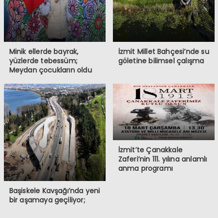
Minik ellerde bayrak,
İzmit Millet Bahçesi’nde su
yüzlerde tebessüm;
göletine bilimsel çalışma
Meydan çocukların oldu
İzmit’te Çanakkale
Zaferi’nin 111. yılına anlamlı
anma programı
Başiskele Kavşağı’nda yeni
bir aşamaya geçiliyor;