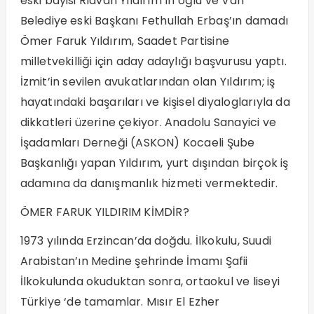
eski bayisi Rıdvan Yıldırım’ın oğlu ve Van
Belediye eski Başkanı Fethullah Erbaş’ın damadı
Ömer Faruk Yıldırım, Saadet Partisine
milletvekilliği için aday adaylığı başvurusu yaptı.
İzmit’in sevilen avukatlarından olan Yıldırım; iş
hayatındaki başarıları ve kişisel diyaloglarıyla da
dikkatleri üzerine çekiyor. Anadolu Sanayici ve
İşadamları Derneği (ASKON) Kocaeli Şube
Başkanlığı yapan Yıldırım, yurt dışından birçok iş
adamına da danışmanlık hizmeti vermektedir.
ÖMER FARUK YILDIRIM KİMDİR?
1973 yılında Erzincan’da doğdu. İlkokulu, Suudi
Arabistan’ın Medine şehrinde İmamı Şafii
İlkokulunda okuduktan sonra, ortaokul ve liseyi
Türkiye ‘de tamamlar. Mısır El Ezher