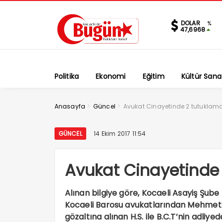
DOLAR
%
47,6968
Politika
Ekonomi
Eğitim
Kültür Sana
>
>
Anasayfa
Güncel
Avukat Cinayetinde 2 tutuklam
GÜNCEL
14 Ekim 2017 11:54
Avukat Cinayetinde
Alınan bilgiye göre, Kocaeli Asayiş Şube
Kocaeli Barosu avukatlarından Mehmet S
gözaltına alınan H.S. ile B.C.T’nin adli