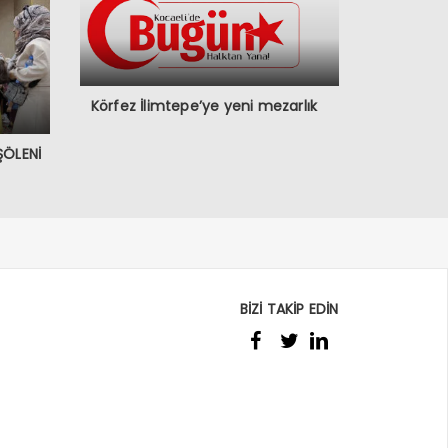
Körfez İlimtepe’ye yeni mezarlık
ŞÖLENİ
BİZİ TAKİP EDİN