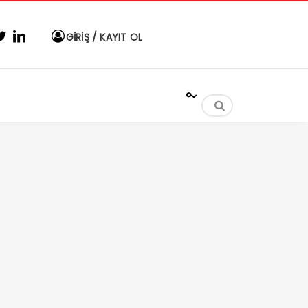
GİRİŞ / KAYIT OL
°