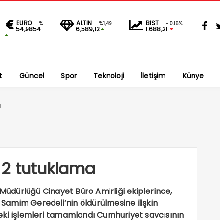
EURO
ALTIN
BIST
%
%1,49
-0.15%
54,9854
6,589,12
1.688,21
t
Güncel
Spor
Teknoloji
İletişim
Künye
a
 2 tutuklama
 Müdürlüğü Cinayet Büro Amirliği ekiplerince,
amim Geredeli’nin öldürülmesine ilişkin
yedeki işlemleri tamamlandı Cumhuriyet savcısının