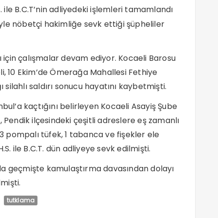
S. ile B.C.T’nin adliyedeki işlemleri tamamlandı
le nöbetçi hakimliğe sevk ettiği şüpheliler
sı için çalışmalar devam ediyor. Kocaeli Barosu
, 10 Ekim’de Ömerağa Mahallesi Fethiye
silahlı saldırı sonucu hayatını kaybetmişti.
stanbul’a kaçtığını belirleyen Kocaeli Asayiş Şube
 Pendik ilçesindeki çeşitli adreslere eş zamanlı
 pompalı tüfek, 1 tabanca ve fişekler ele
H.S. ile B.C.T. dün adliyeye sevk edilmişti.
nda geçmişte kamulaştırma davasından dolayı
mişti.
tutklama