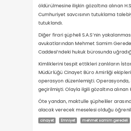
öldürülmesine ilişkin gözaltına alınan H.
Cumhuriyet savcısının tutuklama talebiy
tutuklandı.
Diğer firari şüpheli S.A.S’nin yakalanma
avukatlarından Mehmet Samim Geredeli
Caddesi’ndeki hukuk bürosunda uğradığı 
Kimliklerini tespit ettikleri zanlıların İ
Müdürlüğü Cinayet Büro Amirliği ekipleri,
operasyon düzenlemişti. Operasyonda, 3
geçirilmişti. Olayla ilgili gözaltına alınan 
Öte yandan, maktulle şüpheliler arası
alacak verecek meselesi olduğu öğrenil
cinayet
Emniyet
mehmet samim geredeli