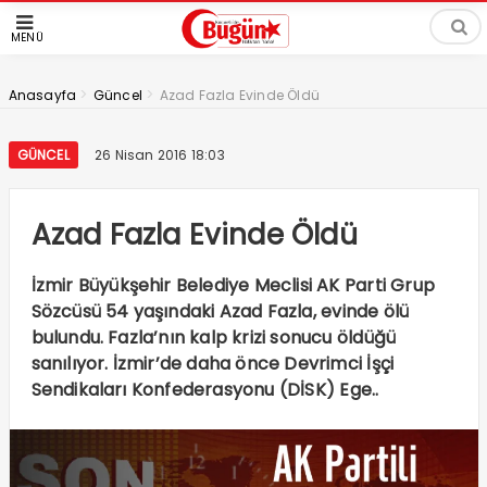
MENÜ
>
>
Anasayfa
Güncel
Azad Fazla Evinde Öldü
GÜNCEL
26 Nisan 2016 18:03
Azad Fazla Evinde Öldü
İzmir Büyükşehir Belediye Meclisi AK Parti Grup
Sözcüsü 54 yaşındaki Azad Fazla, evinde ölü
bulundu. Fazla’nın kalp krizi sonucu öldüğü
sanılıyor. İzmir’de daha önce Devrimci İşçi
Sendikaları Konfederasyonu (DİSK) Ege..