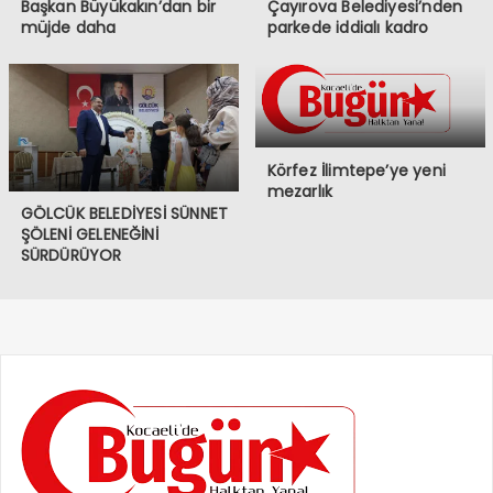
Başkan Büyükakın’dan bir
Çayırova Belediyesi’nden
müjde daha
parkede iddialı kadro
Körfez İlimtepe’ye yeni
mezarlık
GÖLCÜK BELEDİYESİ SÜNNET
ŞÖLENİ GELENEĞİNİ
SÜRDÜRÜYOR