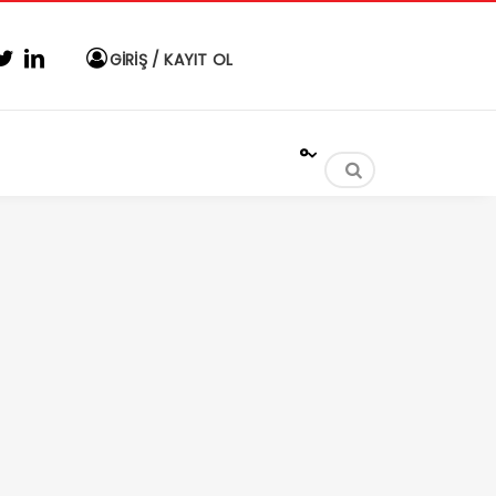
GİRİŞ / KAYIT OL
°