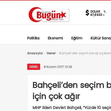
DOLAR
%
47,6923
Politika
Ekonomi
Eğitim
Kültür Sana
>
>
Anasayfa
Genel
Bahçeli’den seçim barajı açıklama
GENEL
8 Kasım 2017 13:29
Bahçeli’den seçim ba
için çok ağır
MHP lideri Devlet Bahçeli, “Yüzde 10 seçi