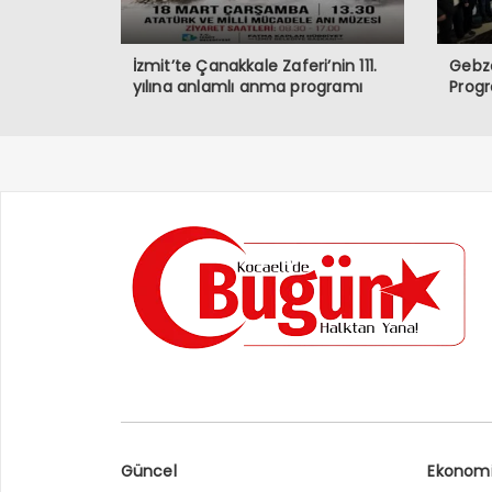
İzmit’te Çanakkale Zaferi’nin 111.
Gebze
yılına anlamlı anma programı
Prog
Güncel
Ekonom