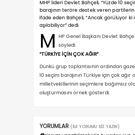
MHP lideri Devlet Bahçeli, “Yüzde 10 seçi
barajının teröre destek veren partileri
ifade eden Bahçeli, “Ancak görülüyor ki i
aşılabiliyor” dedi.
M
HP Genel Başkanı Devlet Bahçeli
söyledi.
“TÜRKİYE İÇİN ÇOK AĞIR”
Dünkü grup toplantısının ardından gaze
10 seçim barajının Türkiye için çok ağır o
milletvekillerinin seçimlere bağımsız o
oluşturmasını örnek gösterdi.
YORUMLAR
(İLK YORUMU SİZ YAZIN)