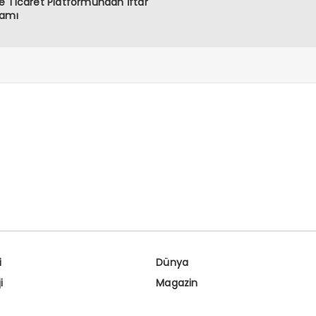
 Ticaret Platformundan İftar
ramı
i
Dünya
i
Magazin