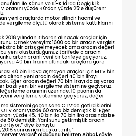
Kanunları ile Kanun ve KHK’larda Değişiklik
V oranını yüzde 40’dan yüzde 25’e düşüren”
u.
nan yeni araçlarda motor silindir hacmi ve
de vergileme ölçütü olarak sisteme kattıklarını
k 2018 yılından itibaren alınacak araçlar için
ütunu. Örnek vereyim: 1600 cc bir aracın vergisiz
e ekstra bir artış gelmeyecek ama aracın değeri
se bu yeni oluşturduğumuz tarifede o aracın
çünkü artan oranlı yeni bir tarifeye geçiyoruz.
şıyorsa 40 bin liranın altındaki araçlara göre
rası 40 bin liraya aşmayan araçlar için MTV bin
a alınan yeni aracın değeri 40 bin lirayı
cak. Eğer aracın değeri 70 bin lirayı da aşıyorsa
er bazlı yeni bir vergileme sistemine geçiyoruz.
değerleme oranının üzerinde, 10 puanın da
epyeni vergileme sistemine geçiyoruz, değer
eme sistemini geçen sene ÖTV’de getirdiklerini
 ÖTV oranı yüzde 60 ama biz demiştik ki ‘Eğer
ranı yüzde 45, 40 bin ila 70 bin lira arasında ise
zde 60 demiştik. Yani şunu getirmiştik aracın
 artıyor.” diye konuştu.
, 2018 sonrası için başka tarife”
 “servet vergisi” olduğunu belirten Ağbal, şöyle