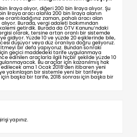
 bin liraya alıyor, diğeri 200 bin liraya alıyor. Şu
 liraya aracı alanla 200 bin liraya alanın
ine orantıladığınız zaman, pahalı aracı alan
 alıyor. Burada, vergi adaleti bakımından
ki kalemi getirdik. Burada da ÖTV Kanunu’ndaki
ergisi olarak, tersine artan oranlı bir sistemde
ye gidiyor. Yüzde 10 ve yüzde 20 eşiklerinde bile,
cesi düşüyor veya düz oranlıya doğru geliyoruz.
ltmeyi bir defa yapıyoruz. Bundan sonraki
r için geçici maddedeki tarife uygulanmaya
 edinilen araçlarla ilgili hiçbir şekilde yüzde 10
uygulanmayacak. Bu araçlar için kazanılmış hak
edilecek ama 1 Ocak 2018’den itibaren yeni
ye yakınlaşan bir sistemle yeni bir tarifeye
için başka bir tarife, 2018 sonrası için başka bir
rişi yapınız.