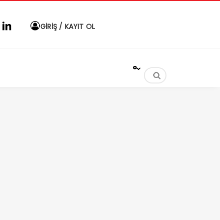
GİRİŞ / KAYIT OL
°