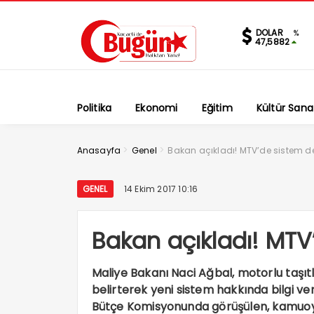
DOLAR
%
47,5882
Politika
Ekonomi
Eğitim
Kültür Sana
>
>
Anasayfa
Genel
Bakan açıkladı! MTV’de sistem de
GENEL
14 Ekim 2017 10:16
Bakan açıkladı! MTV
Maliye Bakanı Naci Ağbal, motorlu taşıtl
belirterek yeni sistem hakkında bilgi v
Bütçe Komisyonunda görüşülen, kamuoyu