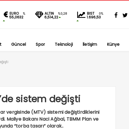
EURO
ALTIN
BIST
%
%0,28
0%
55,0632
6,514,22
1.696,53
t
Güncel
Spor
Teknoloji
İletişim
Künye
ğişti
’de sistem değişti
ar vergisinde (MTV) sistemi değiştirdiklerini
erdi. Maliye Bakanı Naci Ağbal, TBMM Plan ve
nda “torba tasarı” olarak..