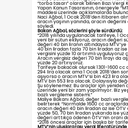
“torba tasarı” olarak bilinen Bazı Vergi 
Yapan Kanun Tasarısının, önergeyle “MT
maddesi üzerinde açıklamalarda bulund
Naci Ağbal, 1 Ocak 2018’den itibaren alı
aracın yaşının yanında, aracın değerini 
söyledi.
Bakan Ağbal, sözlerini şöyle sürdürdü:
“2018 yılında uygulanacak tarifeye, 1 Oca
yeni bir sütun ekliyoruz, aracın değeri s
değeri 40 bin liranın altındaysa MTV’y
40 bin liradan fazla 70 bin liradan az i
vergisini yüzde 10 artırımlı uyguluyoruz 
Aracın vergisiz değeri 70 bin lirayı da a
yüzde 20 artırıyoruz.
Tarifeye bakacak olursak 1301-1600 cc a
294 lira olacak ama 1 Ocak 2018’den sonr
aşıyorsa o aracın MTV’si bin 423 lira ola
MTV bin 553 lira olacak. Dolayısıyla değ
Şu söylenemez: Bu araçlar için yeniden 
üzerinde yeni bir zam yapılmıyor. Biz y
bazlı vergileme sistemi.”
Maliye Bakanı Ağbal, değer bazlı vergil
belirterek “Normalde 1600 cc araçlarda
aracın değeri 40 bin liradan az ise ÖTV o
yüzde 50, 70 bin liradan yukarıda ise yü
değeri arttıkça ödenen ÖTV’nin oranı da
“2018 öncesi araçlar için başka bir tarife
MTV’nin uluslararası vergi literatüründe