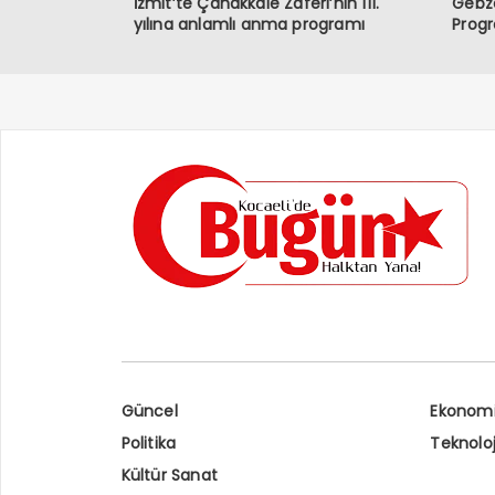
İzmit’te Çanakkale Zaferi’nin 111.
Gebze
yılına anlamlı anma programı
Prog
Güncel
Ekonom
Politika
Teknoloj
Kültür Sanat