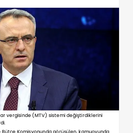
ar vergisinde (MTV) sistemi değiştirdiklerini
di.
ve Bütçe Komisyonunda görüşülen, kamuoyunda