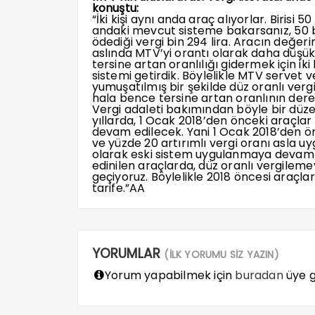
konuştu:
“İki kişi aynı anda araç alıyorlar. Birisi 50
andaki mevcut sisteme bakarsanız, 50 bin
ödediği vergi bin 294 lira. Aracın değer
aslında MTV’yi orantı olarak daha düşük
tersine artan oranlılığı gidermek için i
sistemi getirdik. Böylelikle MTV servet v
yumuşatılmış bir şekilde düz oranlı vergi
hala bence tersine artan oranlının dere
Vergi adaleti bakımından böyle bir düze
yıllarda, 1 Ocak 2018’den önceki araçla
devam edilecek. Yani 1 Ocak 2018’den önce
ve yüzde 20 artırımlı vergi oranı asla 
olarak eski sistem uygulanmaya devam 
edinilen araçlarda, düz oranlı vergileme
geçiyoruz. Böylelikle 2018 öncesi araçlar 
tarife.”AA
YORUMLAR
(İLK YORUMU SİZ YAZIN)
Yorum yapabilmek için
buradan
üye gi