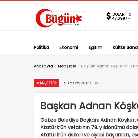
DOLAR
%
47,6997
Politika
Ekonomi
Eğitim
Kültür Sana
>
>
Anasayfa
Manşetler
Başkan Adnan Köşker’in 10 K
MANŞETLER
9 Kasım 2017 11:30
Başkan Adnan Köşker
Gebze Belediye Başkanı Adnan Köşker, 
Atatürk’ün vefatının 79. yıldönümü dola
Atatürk’ün askeri ve siyasi başarıları, ese