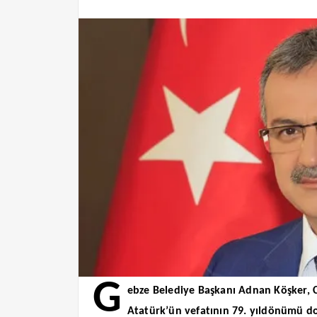
G
ebze Belediye Başkanı Adnan Köşker, 
Atatürk’ün vefatının 79. yıldönümü dol