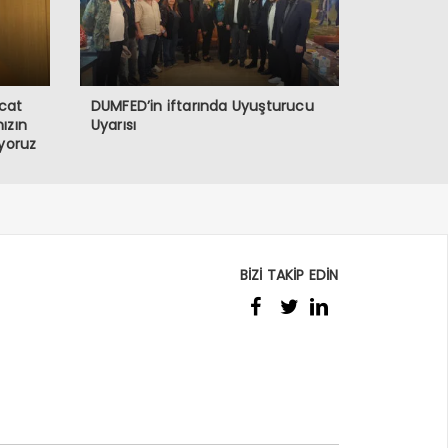
acat
DUMFED’in iftarında Uyuşturucu
mızın
Uyarısı
yoruz
BİZİ TAKİP EDİN