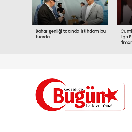
Bahar şenliği tadında istihdam bu
Cumhu
fuarda
İlçe 
“İmam
Demok
Müda