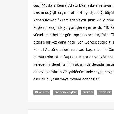
Gazi Mustafa Kemal Atatürk’ün askeri ve siyasi ba
akışını değiştiren, milletimizin yetiştirdiği bü
Adnan Köşker, “Aramızdan ayrılışının 79. yıld
Köşker mesajında şu görüşlere yer verdi: “10 
vücudum elbet bir gün toprak olacaktır, fakat T
bizlere bir kez daha hatırlıyor. Gerçekleştirdi
Kemal Atatürk; askeri ve siyasi başarıları ile 
mimarı olmuştur. Başka uluslara da yol göstere
geleceğini değil, tarihin akışını da değiştirmiştir
dehayı, vefatının 79. yıldönümünde saygı, sevg
eserlerini yaşatmaya devam edeceğiz.”
10 kasım
adnan köşker
anma
atatürk