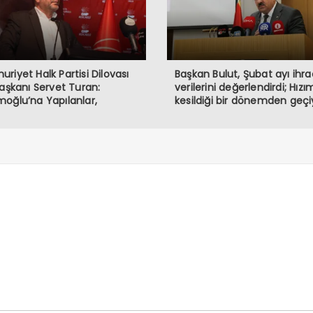
riyet Halk Partisi Dilovası
Başkan Bulut, Şubat ayı ihr
Başkanı Servet Turan:
verilerini değerlendirdi; Hızı
oğlu’na Yapılanlar,
kesildiği bir dönemden geçi
rasiye ve Halkın İradesine
haledir”