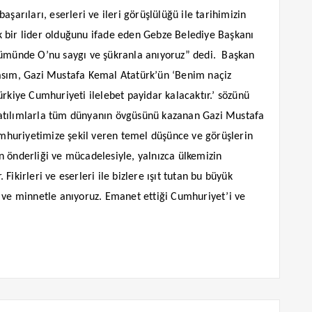
şarıları, eserleri ve ileri görüşlülüğü ile tarihimizin
yük bir lider olduğunu ifade eden Gebze Belediye Başkanı
önümünde O’nu saygı ve şükranla anıyoruz” dedi.
Başkan
Kasım, Gazi Mustafa Kemal Atatürk’ün ‘Benim naçiz
ürkiye Cumhuriyeti ilelebet payidar kalacaktır.’ sözünü
ği atılımlarla tüm dünyanın övgüsünü kazanan Gazi Mustafa
Cumhuriyetimize şekil veren temel düşünce ve görüşlerin
n önderliği ve mücadelesiyle, yalnızca ülkemizin
. Fikirleri ve eserleri ile bizlere ışıt tutan bu büyük
i ve minnetle anıyoruz. Emanet ettiği Cumhuriyet’i ve