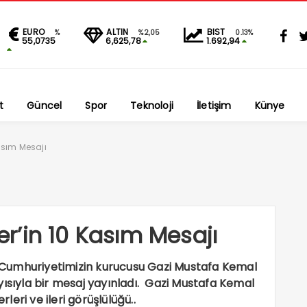
EURO
ALTIN
BIST
%
%2,05
0.13%
55,0735
6,625,78
1.692,94
t
Güncel
Spor
Teknoloji
İletişim
Künye
asım Mesajı
’in 10 Kasım Mesajı
Cumhuriyetimizin kurucusu Gazi Mustafa Kemal
yısıyla bir mesaj yayınladı. Gazi Mustafa Kemal
rleri ve ileri görüşlülüğü..