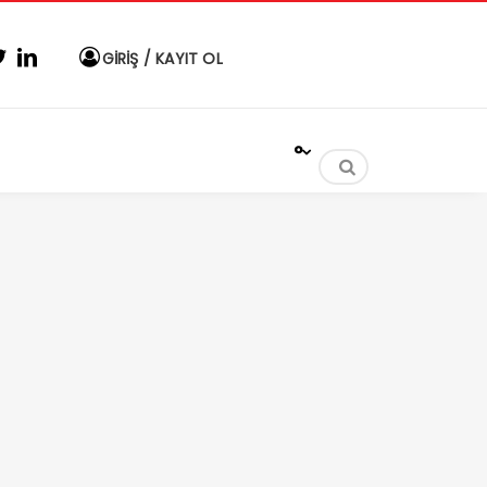
GİRİŞ / KAYIT OL
°