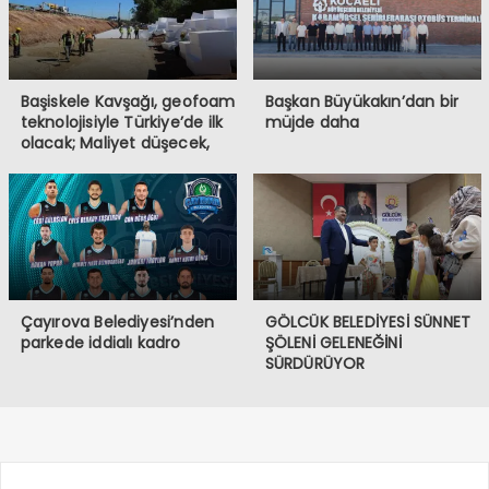
Başiskele Kavşağı, geofoam
Başkan Büyükakın’dan bir
teknolojisiyle Türkiye’de ilk
müjde daha
olacak; Maliyet düşecek,
yapım hızı 4 kat artacak
Çayırova Belediyesi’nden
GÖLCÜK BELEDİYESİ SÜNNET
parkede iddialı kadro
ŞÖLENİ GELENEĞİNİ
SÜRDÜRÜYOR