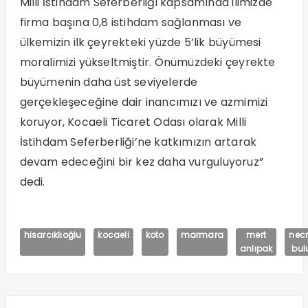
Milli İstihdam Seferberliği kapsamında ilimizde
firma başına 0,8 istihdam sağlanması ve
ülkemizin ilk çeyrekteki yüzde 5’lik büyümesi
moralimizi yükseltmiştir. Önümüzdeki çeyrekte
büyümenin daha üst seviyelerde
gerçekleşeceğine dair inancımızı ve azmimizi
koruyor, Kocaeli Ticaret Odası olarak Milli
İstihdam Seferberliği’ne katkımızın artarak
devam edeceğini bir kez daha vurguluyoruz”
dedi.
hisarcıklıoğlu
kocaeli
koto
marmara
mert
nec
anlıpak
bul