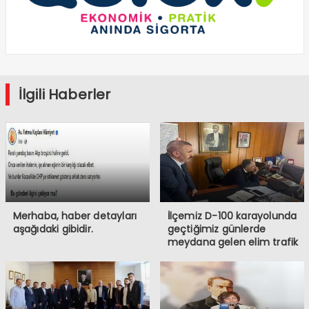
İlgili Haberler
Merhaba, haber detayları
İlçemiz D-100 karayolunda
aşağıdaki gibidir.
geçtiğimiz günlerde
meydana gelen elim trafik
kazasında iki vatandaşımızı
kaybetmiş bulunmaktayız.
Öncelikle hayatını
kaybeden vatandaşlarımıza
Allah’tan rahmet, ailelerine