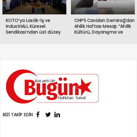
ve sevenlerine başsağlığı
diliyorum.
KOTO’ya Lastik-İş ve
CHP’li Cavidan Demirağ’dan
IndustriALL Küresel
Ahilik Haftası Mesajı: “Ahilik
Sendikası’ndan üst düzey
Kültürü, Dayanışma ve
ziyaret
Kardeşlik Demektir”
BİZİ TAKİP EDİN