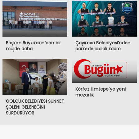
Başkan Büyükakın’dan bir
Çayırova Belediyesi’nden
müjde daha
parkede iddialı kadro
Körfez İlimtepe’ye yeni
mezarlık
GÖLCÜK BELEDİYESİ SÜNNET
ŞÖLENİ GELENEĞİNİ
SÜRDÜRÜYOR