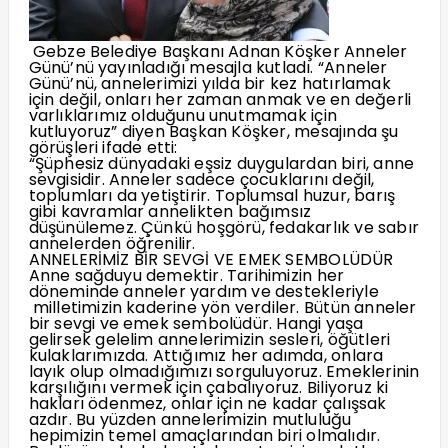
Gebze Belediye Başkanı Adnan Köşker Anneler
Günü’nü yayınladığı mesajla kutladı. “Anneler
Günü’nü, annelerimizi yılda bir kez hatırlamak
için değil, onları her zaman anmak ve en değerli
varlıklarımız olduğunu unutmamak için
kutluyoruz” diyen Başkan Köşker, mesajında şu
görüşleri ifade etti:
“Şüphesiz dünyadaki eşsiz duygulardan biri, anne
sevgisidir. Anneler sadece çocuklarını değil,
toplumları da yetiştirir. Toplumsal huzur, barış
gibi kavramlar annelikten bağımsız
düşünülemez. Çünkü hoşgörü, fedakarlık ve sabır
annelerden öğrenilir.
ANNELERİMİZ BİR SEVGİ VE EMEK SEMBOLÜDÜR
Anne sağduyu demektir. Tarihimizin her
döneminde anneler yardım ve destekleriyle
milletimizin kaderine yön verdiler. Bütün anneler
bir sevgi ve emek sembolüdür. Hangi yaşa
gelirsek gelelim annelerimizin sesleri, öğütleri
kulaklarımızda. Attığımız her adımda, onlara
layık olup olmadığımızı sorguluyoruz. Emeklerinin
karşılığını vermek için çabalıyoruz. Biliyoruz ki
hakları ödenmez, onlar için ne kadar çalışsak
azdır. Bu yüzden annelerimizin mutluluğu
hepimizin temel amaçlarından biri olmalıdır.