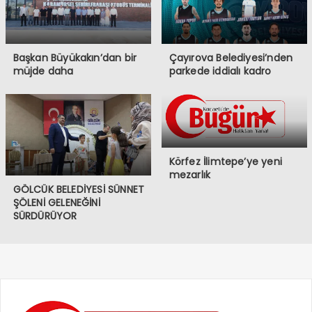
Başkan Büyükakın’dan bir
Çayırova Belediyesi’nden
müjde daha
parkede iddialı kadro
Körfez İlimtepe’ye yeni
mezarlık
GÖLCÜK BELEDİYESİ SÜNNET
ŞÖLENİ GELENEĞİNİ
SÜRDÜRÜYOR