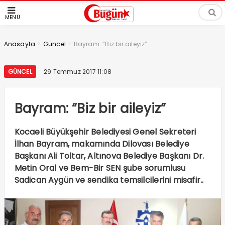
MENÜ
>
>
Anasayfa
Güncel
Bayram: “Biz bir aileyiz”
GÜNCEL
29 Temmuz 2017 11:08
Bayram: “Biz bir aileyiz”
Kocaeli Büyükşehir Belediyesi Genel Sekreteri
İlhan Bayram, makamında Dilovası Belediye
Başkanı Ali Toltar, Altınova Belediye Başkanı Dr.
Metin Oral ve Bem-Bir SEN şube sorumlusu
Sadican Aygün ve sendika temsilcilerini misafir..