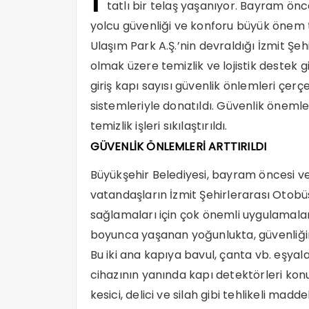
tatlı bir telaş yaşanıyor. Bayram ö
yolcu güvenliği ve konforu büyük önem t
Ulaşım Park A.Ş.’nin devraldığı İzmit Şe
olmak üzere temizlik ve lojistik destek gi
giriş kapı sayısı güvenlik önlemleri çerç
sistemleriyle donatıldı. Güvenlik önemle
temizlik işleri sıkılaştırıldı.
GÜVENLİK ÖNLEMLERİ ARTTIRILDI
Büyükşehir Belediyesi, bayram öncesi v
vatandaşların İzmit Şehirlerarası Otobüs
sağlamaları için çok önemli uygulamalar
boyunca yaşanan yoğunlukta, güvenliğin ko
Bu iki ana kapıya bavul, çanta vb. eşyalar
cihazının yanında kapı detektörleri konum
kesici, delici ve silah gibi tehlikeli madd