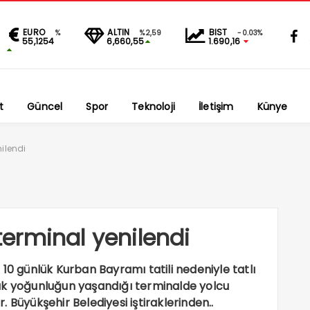
EURO
ALTIN
BIST
%
%2,59
-0.03%
55,1254
6,660,55
1.690,16
t
Güncel
Spor
Teknoloji
İletişim
Künye
ilendi
erminal yenilendi
10 günlük Kurban Bayramı tatili nedeniyle tatlı
ük yoğunluğun yaşandığı terminalde yolcu
 Büyükşehir Belediyesi iştiraklerinden..