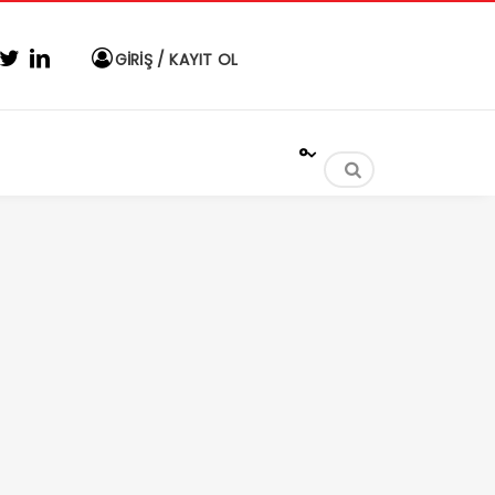
GİRİŞ / KAYIT OL
°