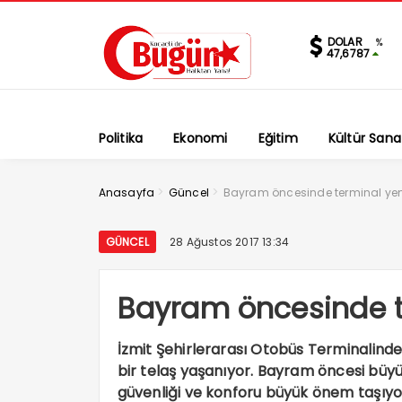
DOLAR
%
47,6787
Politika
Ekonomi
Eğitim
Kültür Sana
>
>
Anasayfa
Güncel
Bayram öncesinde terminal yen
GÜNCEL
28 Ağustos 2017 13:34
Bayram öncesinde t
İzmit Şehirlerarası Otobüs Terminalinde 
bir telaş yaşanıyor. Bayram öncesi büy
güvenliği ve konforu büyük önem taşıyor.