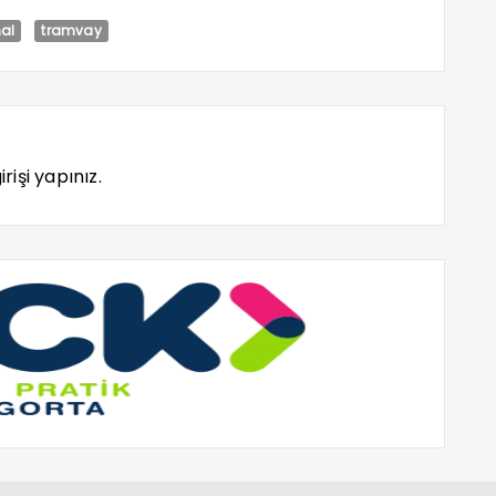
nal
tramvay
rişi yapınız.