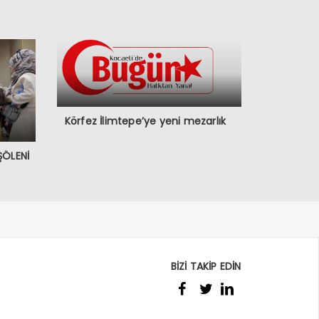
Körfez İlimtepe’ye yeni mezarlık
ŞÖLENİ
BİZİ TAKİP EDİN