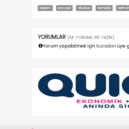
bakım
kocaeli
otobüs
temizlik
termi
YORUMLAR
(İLK YORUMU SİZ YAZIN)
Yorum yapabilmek için
buradan
üye gi