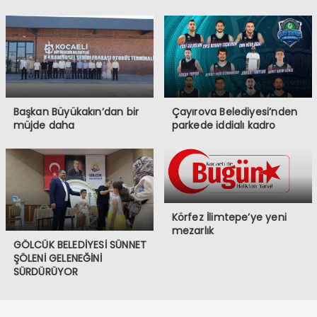
Başkan Büyükakın’dan bir
Çayırova Belediyesi’nden
müjde daha
parkede iddialı kadro
Körfez İlimtepe’ye yeni
mezarlık
GÖLCÜK BELEDİYESİ SÜNNET
ŞÖLENİ GELENEĞİNİ
SÜRDÜRÜYOR