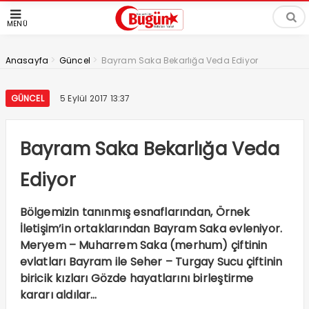
MENÜ
>
>
Anasayfa
Güncel
Bayram Saka Bekarlığa Veda Ediyor
GÜNCEL
5 Eylül 2017 13:37
Bayram Saka Bekarlığa Veda
Ediyor
Bölgemizin tanınmış esnaflarından, Örnek
İletişim’in ortaklarından Bayram Saka evleniyor.
Meryem – Muharrem Saka (merhum) çiftinin
evlatları Bayram ile Seher – Turgay Sucu çiftinin
biricik kızları Gözde hayatlarını birleştirme
kararı aldılar…