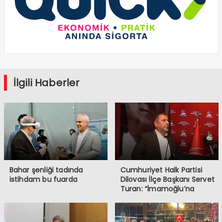
İlgili Haberler
Bahar şenliği tadında
Cumhuriyet Halk Partisi
istihdam bu fuarda
Dilovası İlçe Başkanı Servet
Turan: “İmamoğlu’na
Yapılanlar, Demokrasiye ve
Halkın İradesine
Müdahaledir”