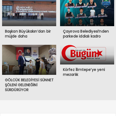
Başkan Büyükakın’dan bir
Çayırova Belediyesi’nden
müjde daha
parkede iddialı kadro
Körfez İlimtepe’ye yeni
mezarlık
GÖLCÜK BELEDİYESİ SÜNNET
ŞÖLENİ GELENEĞİNİ
SÜRDÜRÜYOR