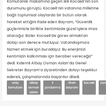
Komutanlık makamına geçen ikili Kocaeli’nin son
durumunu görüştü. Kocaeli’nin vatanına milletine
bağlı toplumsal olaylarda bir bütün olarak
hareket ettiğini ifade eden Bayram, “Güvenlik
güçlerimizle birlikte kentimizde güzel işlere imza
atacağız. Bizler Kocaeli’de görev almaktan
dolayı son derece mutluyuz. Vatandaşımıza
hizmet etmek için buradayız. Bu enerjimizi
kentimizin kalkınması için beraber vereceğiz”
dedi. Kıdemli Albay Osman Aslan’da Genel
Sekreter Bayram’a ziyaretinden dolayı teşekkür
ederek, çalışmalarında başarılar diledi.
alay
albay
il
ilhan
kocaeli
ziya
komutanı
osman
jandarma
bayram
aslan